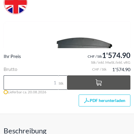
1'574.90
Ihr Preis
CHF / Stk
Stk / inkl. MwSt./inkl. vRG
Brutto
1'574.90
CHF / Stk
Stk
Lieferbar ca. 20.08.2026
PDF herunterladen
Beschreibung