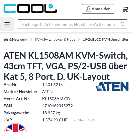
Anmelden
behör & Netzwerk
KVM Switchboxen & Hubs
19-Zoll LCD KVM Umschalter
ATEN KL1508AM KVM-Switch,
43cm TFT, VGA, PS/2-USB über
Kat 5, 8 Port, D, UK-Layout
Art.-Nr.
14.01.6215
Marke / Hersteller
ATEN
Herst.-Art.-Nr.
KL1508AM GB
EAN
4710469345272
Paketgewicht
18.927 kg
UVP
1'574.90 CHF
inkl. MwSt./vRG