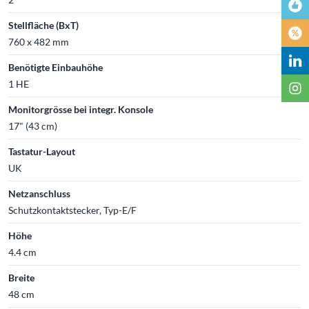
Stellfläche (BxT)
760 x 482 mm
Benötigte Einbauhöhe
1 HE
Monitorgrösse bei integr. Konsole
17" (43 cm)
Tastatur-Layout
UK
Netzanschluss
Schutzkontaktstecker, Typ-E/F
Höhe
4.4 cm
Breite
48 cm