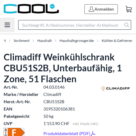
Anmelden
tart
Sortiment
Haushalt
Haushaltsgrossgeräte
Kühlen & Gefrieren
Climadiff Weinkühlschrank
CBU51S2B, Unterbaufähig, 1
Zone, 51 Flaschen
Art.-Nr.
04.03.0146
Marke / Hersteller
Climadiff
Herst.-Art.-Nr.
CBU51S2B
EAN
3595320106381
Paketgewicht
50 kg
UVP
1'153.90 CHF
inkl. MwSt./vRG
Produktdatenblatt (PDF)