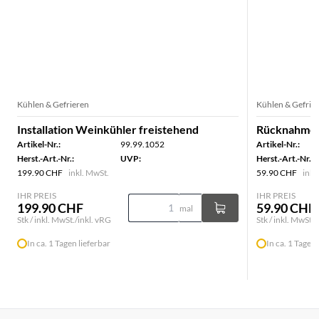
Kühlen & Gefrieren
Kühlen & Gefrie
Installation Weinkühler freistehend
Rücknahme 
Artikel-Nr.:
99.99.1052
Artikel-Nr.:
Herst.-Art.-Nr.:
UVP:
Herst.-Art.-Nr.:
199.90 CHF
inkl. MwSt.
59.90 CHF
inkl
IHR PREIS
IHR PREIS
199.90 CHF
59.90 CHF
mal
Stk / inkl. MwSt./inkl. vRG
Stk / inkl. MwSt./
In ca. 1 Tagen lieferbar
In ca. 1 Tagen 