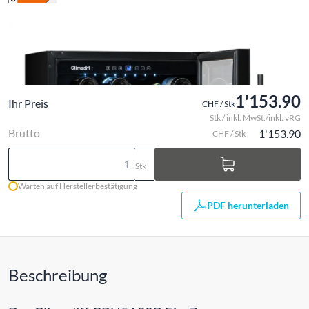
1'153.90
Ihr Preis
CHF / Stk
Stk / inkl. MwSt./inkl. vRG
Brutto
1'153.90
CHF / Stk
Stk
Warten auf Herstellerbestätigung
PDF herunterladen
Beschreibung