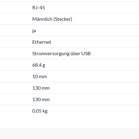
RJ-45
Männlich (Stecker)
ja
Ethernet
Stromversorgung über USB
68.4 g
10 mm
130 mm
130 mm
0.05 kg