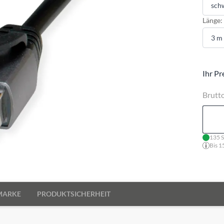
Länge:
Ihr Pr
Brutt
135 S
Bis 1
MARKE
PRODUKTSICHERHEIT