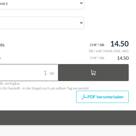
14.50
eis
CHF / Stk
Stk / inkl. MwSt./inkl. vRG
o
14.50
CHF / Stk
Stk
tk. verfügbar
5 Uhr bestellt - in der Regel noch am selben Tag versendet
PDF herunterladen