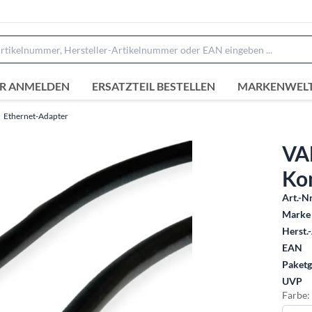
R ANMELDEN
ERSATZTEIL BESTELLEN
MARKENWEL
Ethernet-Adapter
VA
Kon
Art.-Nr
Marke 
Herst.-
EAN
Paketg
UVP
Farbe: