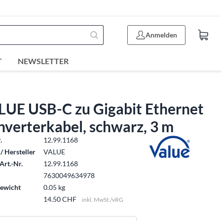
Anmelden
T
NEWSLETTER
LUE USB-C zu Gigabit Ethernet
verterkabel, schwarz, 3 m
.
12.99.1168
/ Hersteller
VALUE
Art.-Nr.
12.99.1168
7630049634978
ewicht
0.05 kg
14.50 CHF
inkl. MwSt./vRG