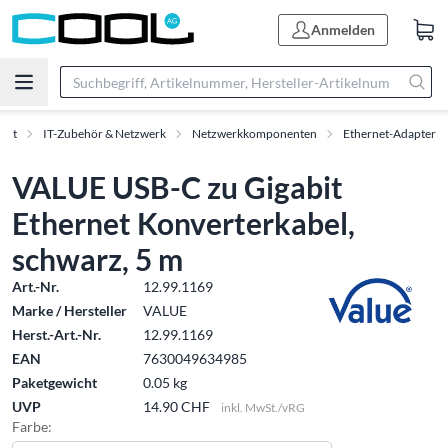
Anmelden
ent
IT-Zubehör & Netzwerk
Netzwerkkomponenten
Ethernet-Adapter
VALUE USB-C zu Gigabit
Ethernet Konverterkabel,
schwarz, 5 m
Art.-Nr.
12.99.1169
Marke / Hersteller
VALUE
Herst.-Art.-Nr.
12.99.1169
EAN
7630049634985
Paketgewicht
0.05 kg
UVP
14.90 CHF
inkl. MwSt./vRG
Farbe: