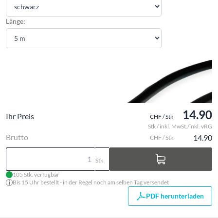
Länge:
14.90
Ihr Preis
CHF / Stk
Stk / inkl. MwSt./inkl. vRG
Brutto
14.90
CHF / Stk
Stk
105 Stk. verfügbar
Bis 15 Uhr bestellt - in der Regel noch am selben Tag versendet
PDF herunterladen