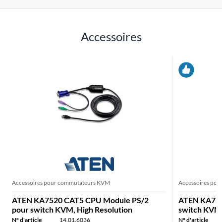
Accessoires
Accessoires pour commutateurs KVM
Accessoires po
ATEN KA7520 CAT5 CPU Module PS/2
ATEN KA757
pour switch KVM, High Resolution
switch KVM,
N° d'article
14.01.6036
N° d'article