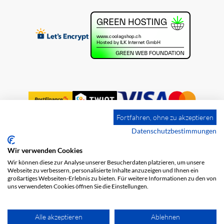
Fortfahren, ohne zu akzeptieren
Datenschutzbestimmungen
Wir verwenden Cookies
Impression
Frais de port
CGV
Wir können diese zur Analyse unserer Besucherdaten platzieren, um unsere
Protection des données
Webseite zu verbessern, personalisierte Inhalte anzuzeigen und Ihnen ein
großartiges Webseiten-Erlebnis zu bieten. Für weitere Informationen zu den von
uns verwendeten Cookies öffnen Sie die Einstellungen.
Alle akzeptieren
Ablehnen