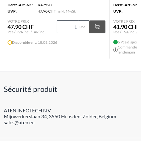
Herst.-Art.-Nr.:
KA7520
Herst.-Art.-Nr.:
UVP:
47.90 CHF
inkl. MwSt.
UVP:
VOTRE PRIX
VOTRE PRIX
47.90 CHF
41.90 CHF
Pce
Pce / TVA incl./TAR incl.
Pce / TVA incl./T
6 Pce disponib
Disponible env. 18.08.2026
Commandes ava
lendemain
Sécurité produit
ATEN INFOTECH N.V.
Mijnwerkerslaan 34, 3550 Heusden-Zolder, Belgium
sales@aten.eu