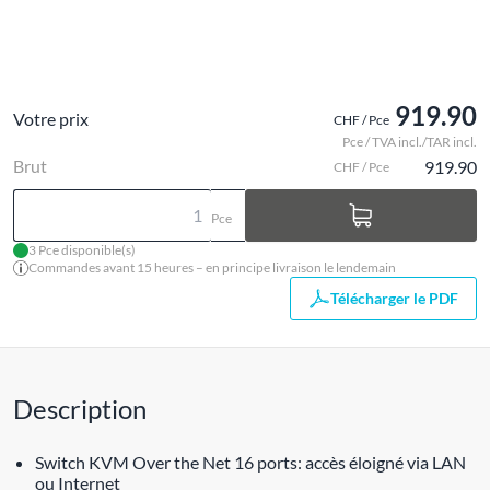
919.90
Votre prix
CHF / Pce
Pce / TVA incl./TAR incl.
Brut
919.90
CHF / Pce
Pce
3 Pce disponible(s)
Commandes avant 15 heures – en principe livraison le lendemain
Télécharger le PDF
Description
Switch KVM Over the Net 16 ports: accès éloigné via LAN
ou Internet