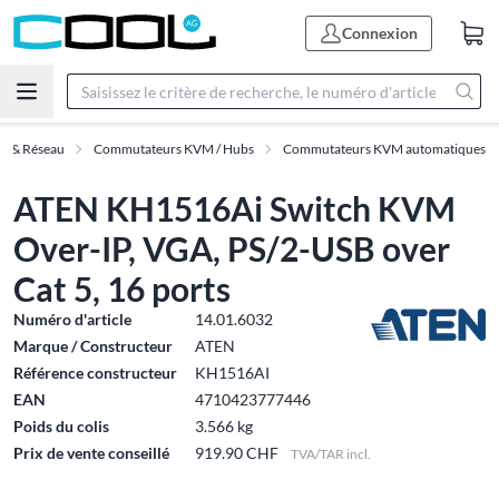
Connexion
IT & Réseau
Commutateurs KVM / Hubs
Commutateurs KVM automatiques
ATEN KH1516Ai Switch KVM
Over-IP, VGA, PS/2-USB over
Cat 5, 16 ports
Numéro d'article
14.01.6032
Marque / Constructeur
ATEN
Référence constructeur
KH1516AI
EAN
4710423777446
Poids du colis
3.566 kg
Prix de vente conseillé
919.90 CHF
TVA/TAR incl.