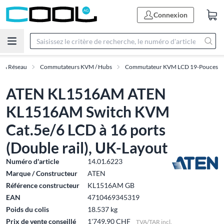
Connexion
T & Réseau
Commutateurs KVM / Hubs
Commutateur KVM LCD 19-Pouces
ATEN KL1516AM ATEN
KL1516AM Switch KVM
Cat.5e/6 LCD à 16 ports
(Double rail), UK-Layout
Numéro d'article
14.01.6223
Marque / Constructeur
ATEN
Référence constructeur
KL1516AM GB
EAN
4710469345319
Poids du colis
18.537 kg
Prix de vente conseillé
1'749.90 CHF
TVA/TAR incl.