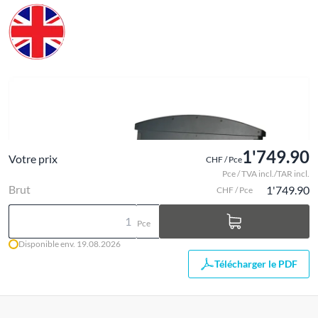
1'749.90
Votre prix
CHF / Pce
Pce / TVA incl./TAR incl.
Brut
1'749.90
CHF / Pce
Pce
Disponible env. 19.08.2026
Télécharger le PDF