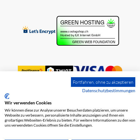
Fortfahren, ohne zu akzeptieren
Datenschutzbestimmungen
Wir verwenden Cookies
Impression
Frais de port
CGV
Wir können diese zur Analyse unserer Besucherdaten platzieren, um unsere
Protection des données
Webseite zu verbessern, personalisierte Inhalte anzuzeigen und Ihnen ein
großartiges Webseiten-Erlebnis zu bieten. Für weitere Informationen zu den von
uns verwendeten Cookies öffnen Sie die Einstellungen.