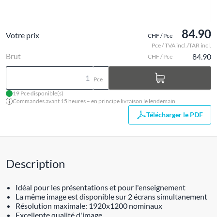
84.90
Votre prix
CHF / Pce
Pce / TVA incl./TAR incl.
Brut
84.90
CHF / Pce
Pce
19 Pce disponible(s)
Commandes avant 15 heures – en principe livraison le lendemain
Télécharger le PDF
Description
Idéal pour les présentations et pour l'enseignement
La même image est disponible sur 2 écrans simultanement
Résolution maximale: 1920x1200 nominaux
Excellente qualité d'image