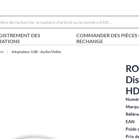
GISTREMENT DES
COMMANDER DES PIÈCES 
RATIONS
RECHANGE
urs
Adaptateur USB - Audio/Vidéo
RO
Dis
HD
Numéro
Marque
Référe
EAN
Poids 
Prix d