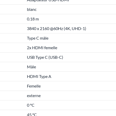
blanc
0.18 m
3840 x 2160 @60Hz (4K, UHD-1)
Type C mâle
2x HDMI femelle
USB Type C (USB-C)
Mâle
HDMI Type A
Femelle
externe
0 °C
45 °C