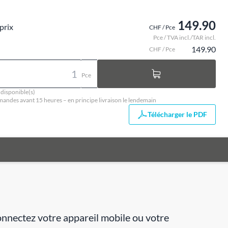
149.90
prix
CHF / Pce
Pce / TVA incl./TAR incl.
149.90
CHF / Pce
Pce
 disponible(s)
ndes avant 15 heures – en principe livraison le lendemain
Télécharger le PDF
nnectez votre appareil mobile ou votre