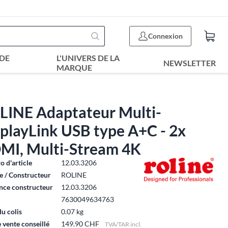
Connexion
DE
L'UNIVERS DE LA
NEWSLETTER
MARQUE
LINE Adaptateur Multi-
playLink USB type A+C - 2x
MI, Multi-Stream 4K
 d'article
12.03.3206
 / Constructeur
ROLINE
nce constructeur
12.03.3206
7630049634763
du colis
0.07 kg
e vente conseillé
149.90 CHF
TVA/TAR incl.