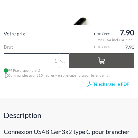
7.90
Votre prix
CHF / Pce
Pce / TVA incl./TAR incl.
Brut
7.90
CHF / Pce
Pce
99 Pce disponible(s)
Commandes avant 15 heures – en principe livraison le lendemain
Télécharger le PDF
Description
Connexion US4B Gen3x2 type C pour brancher