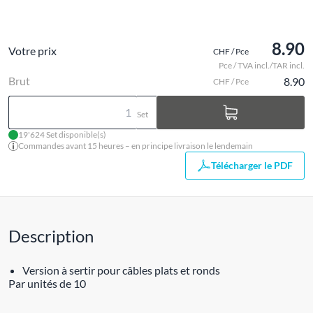
8.90
Votre prix
CHF / Pce
Pce / TVA incl./TAR incl.
Brut
8.90
CHF / Pce
Set
19'624 Set disponible(s)
Commandes avant 15 heures – en principe livraison le lendemain
Télécharger le PDF
Description
Version à sertir pour câbles plats et ronds
Par unités de 10