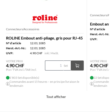
Connecteurs/Acc
Embout anti-
Connecteurs/Accessoires
N° d'article
Herst.-Art.-Nr.:
ROLINE Embout anti-pliage, gris pour RJ-45
UVP:
N° d'article
12.01.1085
Herst.-Art.-Nr.:
12.01.1085
UVP:
4.90 CHF
inkl. MwSt.
VOTRE PRIX
VOTRE PRIX
4.90 CHF
4.90 CHF
Set
Pce / TVA incl./TAR incl.
Pce / TVA incl./T
1'803 Set disponible(s)
22 Set disponi
Commandes avant 15 heures – en principe livraison le
Commandes ava
lendemain
lendemain
Tout afficher