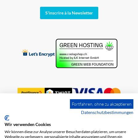
S'inscrire à la Newsletter
Fortfahren, ohne zu akzeptieren
Datenschutzbestimmungen
Wir verwenden Cookies
Impression
Frais de port
CGV
Wir können diese zur Analyse unserer Besucherdaten platzieren, um unsere
Protection des données
Webseite zu verbessern, personalisierte Inhalte anzuzeigen und Ihnen ein