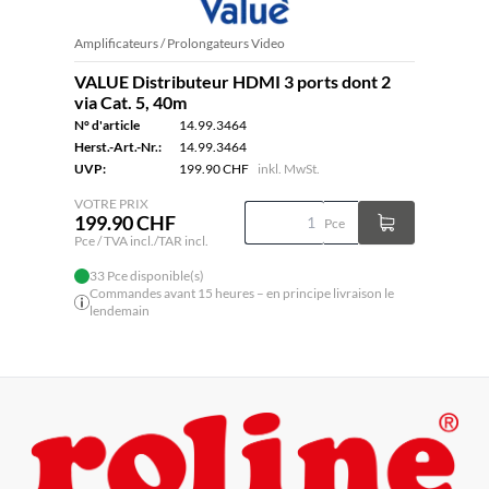
Amplificateurs / Prolongateurs Video
VALUE Distributeur HDMI 3 ports dont 2
via Cat. 5, 40m
N° d'article
14.99.3464
Herst.-Art.-Nr.:
14.99.3464
UVP:
199.90 CHF
inkl. MwSt.
VOTRE PRIX
199.90 CHF
Pce
Pce / TVA incl./TAR incl.
33 Pce disponible(s)
Commandes avant 15 heures – en principe livraison le
lendemain