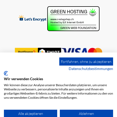
Fortfahren, ohne zu akzeptieren
Datenschutzbestimmungen
Wir verwenden Cookies
Impression
Frais de port
CGV
Wir können diese zur Analyse unserer Besucherdaten platzieren, um unsere
Protection des données
Webseite zu verbessern, personalisierte Inhalte anzuzeigen und Ihnen ein
großartiges Webseiten-Erlebnis zu bieten. Für weitere Informationen zu den von
uns verwendeten Cookies öffnen Sie die Einstellungen.
Alle akzeptieren
Ablehnen