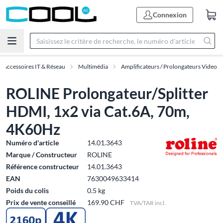
Connexion
Accessoires IT & Réseau
Multimédia
Amplificateurs / Prolongateurs Video
ROLINE Prolongateur/Splitter
HDMI, 1x2 via Cat.6A, 70m,
4K60Hz
Numéro d'article
14.01.3643
Marque / Constructeur
ROLINE
Référence constructeur
14.01.3643
EAN
7630049633414
Poids du colis
0.5 kg
Prix de vente conseillé
169.90 CHF
TVA/TAR incl.