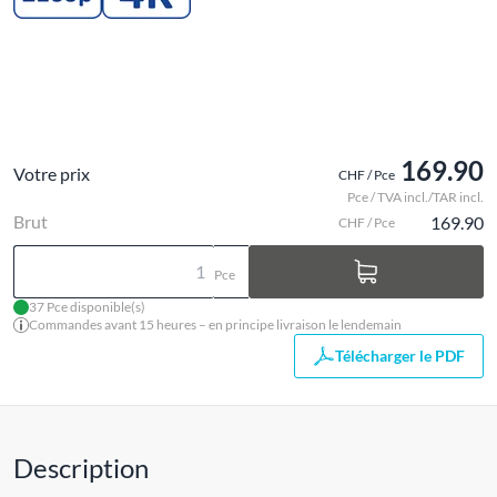
169.90
Votre prix
CHF / Pce
Pce / TVA incl./TAR incl.
Brut
169.90
CHF / Pce
Pce
37 Pce disponible(s)
Commandes avant 15 heures – en principe livraison le lendemain
Télécharger le PDF
Description