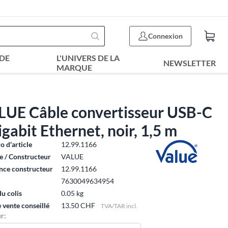
Connexion
DE
L'UNIVERS DE LA
NEWSLETTER
MARQUE
LUE Câble convertisseur USB-C
igabit Ethernet, noir, 1,5 m
 d'article
12.99.1166
 / Constructeur
VALUE
nce constructeur
12.99.1166
7630049634954
du colis
0.05 kg
e vente conseillé
13.50 CHF
TVA/TAR incl.
r: