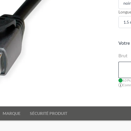
Longue
Votre 
Brut
63 Pc
Comma
MARQUE
SÉCURITÉ PRODUIT