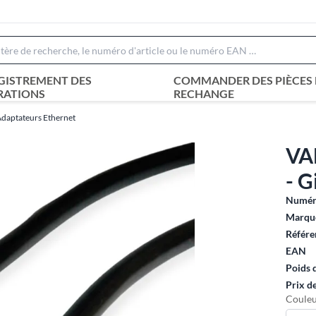
GISTREMENT DES
COMMANDER DES PIÈCES 
RATIONS
RECHANGE
daptateurs Ethernet
VA
- G
Numéro
Marque
Référe
EAN
Poids 
Prix d
Couleu