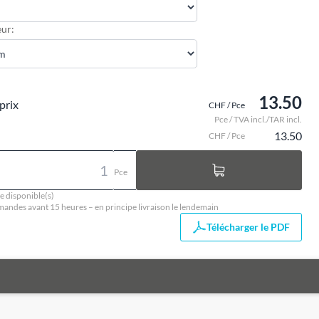
ur:
13.50
prix
CHF / Pce
Pce / TVA incl./TAR incl.
13.50
CHF / Pce
Pce
e disponible(s)
ndes avant 15 heures – en principe livraison le lendemain
Télécharger le PDF