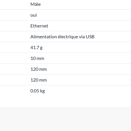
Mâle
oui
Ethernet
Alimentation électrique via USB
41.7 g
10 mm
120 mm
120 mm
0.05 kg