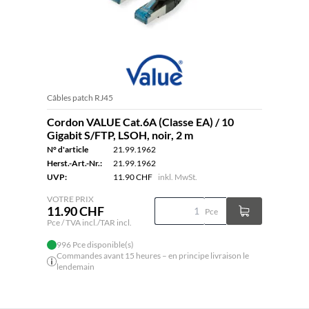
Câbles patch RJ45
Cordon VALUE Cat.6A (Classe EA) / 10
Gigabit S/FTP, LSOH, noir, 2 m
N° d'article
21.99.1962
Herst.-Art.-Nr.:
21.99.1962
UVP:
11.90 CHF
inkl. MwSt.
VOTRE PRIX
11.90 CHF
Pce
Pce / TVA incl./TAR incl.
996 Pce disponible(s)
Commandes avant 15 heures – en principe livraison le
lendemain