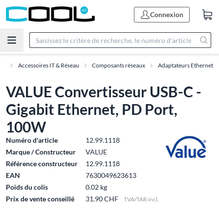
Connexion
me
Accessoires IT & Réseau
Composants réseaux
Adaptateurs Ethernet
VALUE Convertisseur USB-C -
Gigabit Ethernet, PD Port,
100W
Numéro d'article
12.99.1118
Marque / Constructeur
VALUE
Référence constructeur
12.99.1118
EAN
7630049623613
Poids du colis
0.02 kg
Prix de vente conseillé
31.90 CHF
TVA/TAR incl.