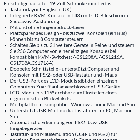
Einschubgehäuse für 19-Zoll-Schränke montiert ist.
Tastaturlayout Englisch (UK)
Integrierte KVM-Konsole mit 43 cm-LCD-Bildschirm in
Slideaway-Ausfuhrung
Mit und ohne Fingerabdruck-Leser
Platzsparendes Design - bis zu zwei Konsolen (ein Bus)
können bis zu 8 Computer steuern
Schalten Sie bis zu 31 weitere Gerate in Reihe, und steuern
Sie 256 Computer von einer einzigen Konsole (bei
kompatiblen KVM-Switches: ACS1208A, ACS1216A,
CS1708A,CS1716A)
Doppelte Schnittstelle - unterstützt Computer und
Konsolen mit PS/2- oder USB-Tastatur und -Maus
Der USB-Port des LCD-Moduls gibt den einzelnen
Computern Zugriff auf angeschlossene USB-Geräte
LCD-Modul bis 115° drehbar zum Einstellen eines
ergonomischen Blickwinkels
Multiplattform-kompatibel: Windows, Linux, Mac und Sun
Unterstützt USB-Multimedia-Tastaturen fur PC, Mac und
Sun
Automatische Erkennung von PS/2- bzw. USB-
Eingabegeräten
Tastatur- und Mausemulation (USB- und PS/2) fur
nahtlose Portumschaltung - die Computer können