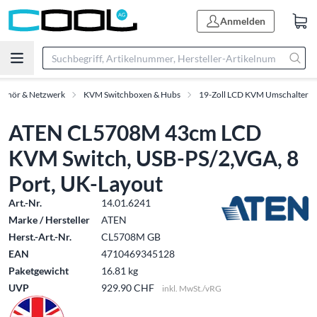
Anmelden
behör & Netzwerk
KVM Switchboxen & Hubs
19-Zoll LCD KVM Umschalter
ATEN CL5708M 43cm LCD
KVM Switch, USB-PS/2,VGA, 8
Port, UK-Layout
Art.-Nr.
14.01.6241
Marke / Hersteller
ATEN
Herst.-Art.-Nr.
CL5708M GB
EAN
4710469345128
Paketgewicht
16.81 kg
UVP
929.90 CHF
inkl. MwSt./vRG