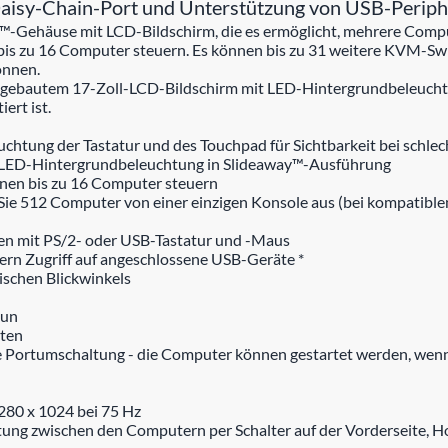
sy-Chain-Port und Unterstützung von USB-Periph
™-Gehäuse mit LCD-Bildschirm, die es ermöglicht, mehrere Compu
bis zu 16 Computer steuern. Es können bis zu 31 weitere KVM-Swi
önnen.
gebautem 17-Zoll-LCD-Bildschirm mit LED-Hintergrundbeleuchtung
ert ist.
chtung der Tastatur und des Touchpad für Sichtbarkeit bei schlec
t LED-Hintergrundbeleuchtung in Slideaway™-Ausführung
nnen bis zu 16 Computer steuern
ern Sie 512 Computer von einer einzigen Konsole aus (bei kompa
len mit PS/2- oder USB-Tastatur und -Maus
rn Zugriff auf angeschlossene USB-Geräte *
schen Blickwinkels
Sun
äten
e Portumschaltung - die Computer können gestartet werden, wenn
1280 x 1024 bei 75 Hz
altung zwischen den Computern per Schalter auf der Vorderseite