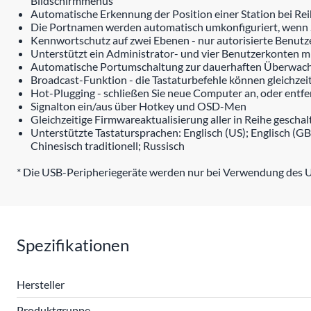
Bildschirmmenüs
Automatische Erkennung der Position einer Station bei Reih
Die Portnamen werden automatisch umkonfiguriert, wenn Si
Kennwortschutz auf zwei Ebenen - nur autorisierte Benut
Unterstützt ein Administrator- und vier Benutzerkonten m
Automatische Portumschaltung zur dauerhaften Überwac
Broadcast-Funktion - die Tastaturbefehle können gleichze
Hot-Plugging - schließen Sie neue Computer an, oder entfe
Signalton ein/aus über Hotkey und OSD-Men
Gleichzeitige Firmwareaktualisierung aller in Reihe gesch
Unterstützte Tastatursprachen: Englisch (US); Englisch (GB
Chinesisch traditionell; Russisch
* Die USB-Peripheriegeräte werden nur bei Verwendung des US
Spezifikationen
Hersteller
Produktgruppe