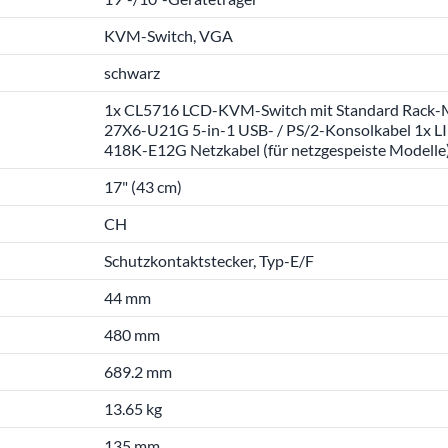
KVM-Switch, VGA
schwarz
1x CL5716 LCD-KVM-Switch mit Standard Rack-M
27X6-U21G 5-in-1 USB- / PS/2-Konsolkabel 1x L
418K-E12G Netzkabel (für netzgespeiste Modell
17" (43 cm)
CH
Schutzkontaktstecker, Typ-E/F
44 mm
480 mm
689.2 mm
13.65 kg
135 mm