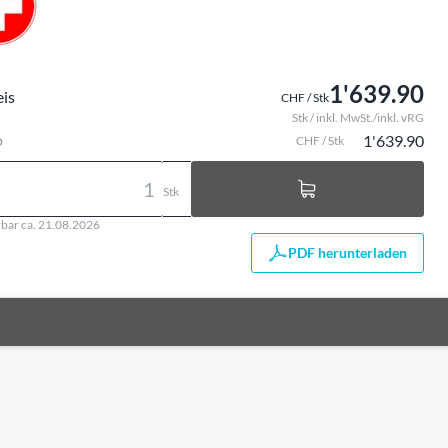
1'639.90
eis
CHF / Stk
Stk / inkl. MwSt./inkl. vRG
o
1'639.90
CHF / Stk
Stk
rbar ca. 21.08.2026
PDF herunterladen