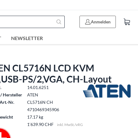
Anmelden
T
NEWSLETTER
EN CL5716N LCD KVM
,USB-PS/2,VGA, CH-Layout
.
14.01.6251
/ Hersteller
ATEN
Art.-Nr.
CL5716N CH
4710469345906
ewicht
17.17 kg
1'639.90 CHF
inkl. MwSt./vRG