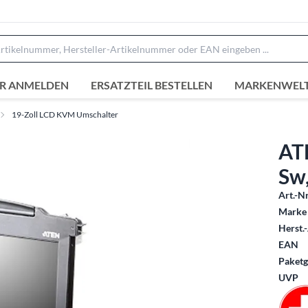
R ANMELDEN
ERSATZTEIL BESTELLEN
MARKENWEL
19-Zoll LCD KVM Umschalter
AT
Sw
Art.-Nr
Marke 
Herst.-
EAN
Paketg
UVP