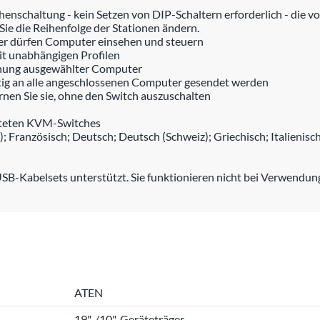
enschaltung - kein Setzen von DIP-Schaltern erforderlich - die vor
e die Reihenfolge der Stationen ändern.
zer dürfen Computer einsehen und steuern
it unabhängigen Profilen
hung ausgewählter Computer
itig an alle angeschlossenen Computer gesendet werden
rnen Sie sie, ohne den Switch auszuschalten
alteten KVM-Switches
); Französisch; Deutsch; Deutsch (Schweiz); Griechisch; Italienisc
B-Kabelsets unterstützt. Sie funktionieren nicht bei Verwendun
ATEN
19"-/10"-Geräteträger