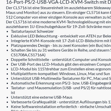
16-Port-PS/2-USB-VGA-LCD-KVM-Switch mit Dai
Der CL5716 ist eine Steuereinheit im ausziehbarem Slideaway
Maus und Monitor) aus zu steuern. Ein einziger CL5716 kann 
512 Computer von einer einzigen Konsole aus verwalten zu k
Der CL5716 ist eine moderne KVM-Technologielösung mit ein
ausziehbaren 1U-Einschubgehäuse für 19-Zoll-Schränke monti
Tastaturlayout Schweizer
Exklusive LED Beleuchtung - entwickelt von ATEN zur Beleu
Integrierte KVM-Konsole mit 17-Zoll-LCD-Bildschirm mi
Platzsparendes Design - bis zu zwei Konsolen (ein Bus) kö
Schalten Sie bis zu 31 weitere Geräte in Reihe, und steu
CS1708A,CS1716A)
Doppelte Schnittstelle - unterstützt Computer und Konso
Der USB-Port des LCD-Moduls gibt den einzelnen Compute
LCD-Modul bis 115?drehbar zum Einstellen eines ergonomi
Multiplattform-kompatibel: Windows, Linux, Mac und Sun
Unterstützt USB-Multimedia-Tastaturen für PC, Mac und 
Automatische Erkennung von PS/2- bzw. USB-Eingabeger
Tastatur- und Mausemulation (USB- und PS/2) für nahtlos
ist
Unterstützt eine externe USB-Maus
Verbesserte Grafikqualität - unterstützt Auflösungen bis 
Keine Softwareinstallation erforderlich - einfache Umsch