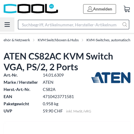
Anmelden
Zubehör & Netzwerk
KVM Switchboxen & Hubs
KVM-Switches, automatisch
ATEN CS82AC KVM Switch
VGA, PS/2, 2 Ports
Art.-Nr.
14.01.6309
Marke / Hersteller
ATEN
Herst.-Art.-Nr.
CS82A
EAN
4710423771581
Paketgewicht
0.958 kg
UVP
59.90 CHF
inkl. MwSt./vRG