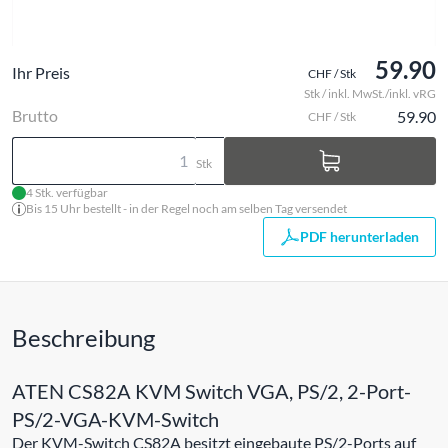
59.90
Ihr Preis
CHF / Stk
Stk / inkl. MwSt./inkl. vRG
Brutto
59.90
CHF / Stk
Stk
4 Stk. verfügbar
Bis 15 Uhr bestellt - in der Regel noch am selben Tag versendet
PDF herunterladen
Beschreibung
ATEN CS82A KVM Switch VGA, PS/2, 2-Port-
PS/2-VGA-KVM-Switch
Der KVM-Switch CS82A besitzt eingebaute PS/2-Ports auf