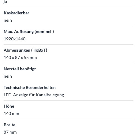
ja
Kaskadierbar
nein
Max. Auflösung (nominell)
1920x1440
Abmessungen (HxBxT)
140 x 87 x 55 mm
Netzteil benötigt
nein
Technische Besonderheiten
LED-Anzeige für Kanalbelegung
Höhe
140 mm
Breite
87 mm