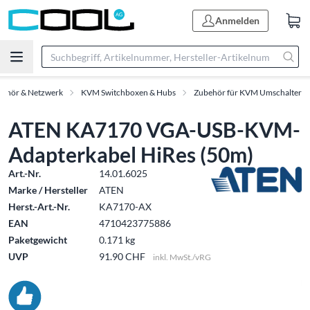
Anmelden
behör & Netzwerk
KVM Switchboxen & Hubs
Zubehör für KVM Umschalter
ATEN KA7170 VGA-USB-KVM-
Adapterkabel HiRes (50m)
Art.-Nr.
14.01.6025
Marke / Hersteller
ATEN
Herst.-Art.-Nr.
KA7170-AX
EAN
4710423775886
Paketgewicht
0.171 kg
UVP
91.90 CHF
inkl. MwSt./vRG