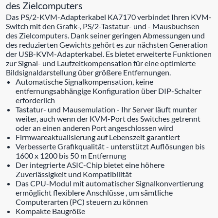
des Zielcomputers
Das PS/2-KVM-Adapterkabel KA7170 verbindet Ihren KVM-
Switch mit den Grafik-, PS/2-Tastatur- und - Mausbuchsen
des Zielcomputers. Dank seiner geringen Abmessungen und
des reduzierten Gewichts gehört es zur nächsten Generation
der USB-KVM-Adapterkabel. Es bietet erweiterte Funktionen
zur Signal- und Laufzeitkompensation für eine optimierte
Bildsignaldarstellung über größere Entfernungen.
Automatische Signalkompensation, keine
entfernungsabhängige Konfiguration über DIP-Schalter
erforderlich
Tastatur- und Mausemulation - Ihr Server läuft munter
weiter, auch wenn der KVM-Port des Switches getrennt
oder an einen anderen Port angeschlossen wird
Firmwareaktualisierung auf Lebenszeit garantiert
Verbesserte Grafikqualität - unterstützt Auflösungen bis
1600 x 1200 bis 50 m Entfernung
Der integrierte ASIC-Chip bietet eine höhere
Zuverlässigkeit und Kompatibilität
Das CPU-Modul mit automatischer Signalkonvertierung
ermöglicht flexiblere Anschlüsse , um sämtliche
Computerarten (PC) steuern zu können
Kompakte Baugröße