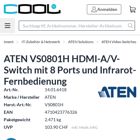
Anmelden
ortiment
IT-Zubehör & Netzwerk
ATEN Solutions
ATEN Video Switches
ATEN VS0801H HDMI-A/V-
Switch mit 8 Ports und Infrarot-
Fernbedienung
Art.-Nr.
14.01.6418
Marke / Hersteller
ATEN
Herst.-Art.-Nr.
VS0801H
EAN
4710423776326
Paketgewicht
2.471 kg
UVP
103.90 CHF
inkl. MwSt./vRG