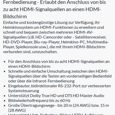
Fernbedienung - Erlaubt den Anschluss von bis
zu acht HDMI-Signalquellen an einen HDMI-
Bildschirm
Einfache und kostengünstige Lösung zur Verfügung, Ihr
Heimkinosystem um HDMI-Funktionen zu erweitern und
schnell und bequem zwischen mehreren HDMI-AV-
Signalquellen (z.B. HD-Camcorder oder - Satellitenreceiver,
HD-DVD-Player, Blu-ray-Player, Heimkino-PC, Multimedia-
Player, Spielkonsole usw.), die mit Ihrem HDMI-Bildschirm
verbunden sind, umzuschalten.
Für den Anschluss von bis zu acht HDMI-Signalquellen an
einen HDMI-Bildschirm
Schnelle und einfache Umschaltung zwischen den HDMI-
Signalquellen über die Tasten am vorderseitigen Bedienfeld
oder über die Infrarot-Fernbedienung
Eingebauter, bidirektionaler RS-232-Port zur verbesserten
Systemsteuerung
Unterstützt Dolby True HD und DTS HD Master Audio
Bildwiederholfrequenz bis zu 60 Hz
Große Übertragungswege - bis 20 m (24 AWG) bzw. 15 m
(28 AWG)
Unterstützt High-Definition-Bilder: HDTV-Auflösung