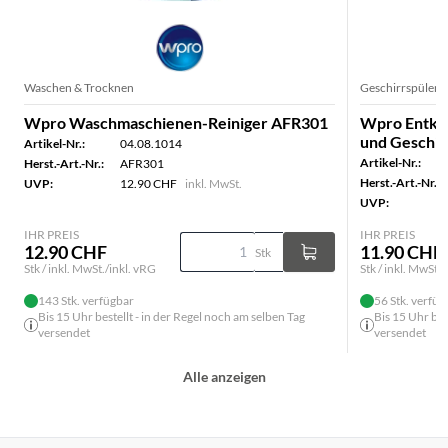
Waschen & Trocknen
Geschirrspüler
Wpro Waschmaschienen-Reiniger AFR301
Wpro Entka
und Geschir
Artikel-Nr.:
04.08.1014
Artikel-Nr.:
Herst.-Art.-Nr.:
AFR301
Herst.-Art.-Nr.:
UVP:
12.90 CHF
inkl. MwSt.
UVP:
IHR PREIS
IHR PREIS
12.90 CHF
11.90 CHF
Stk
Stk / inkl. MwSt./inkl. vRG
Stk / inkl. MwSt./
143 Stk. verfügbar
56 Stk. verfüg
Bis 15 Uhr bestellt - in der Regel noch am selben Tag
Bis 15 Uhr bes
versendet
versendet
Alle anzeigen