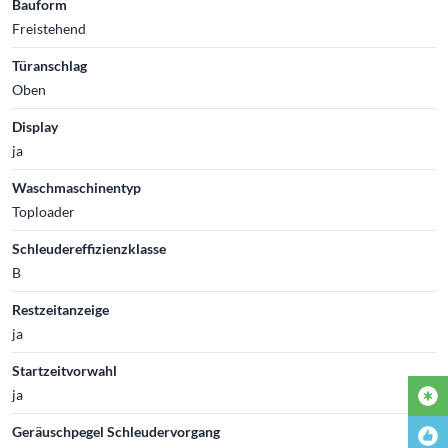
Bauform
Freistehend
Türanschlag
Oben
Display
ja
Waschmaschinentyp
Toploader
Schleudereffizienzklasse
B
Restzeitanzeige
ja
Startzeitvorwahl
ja
Geräuschpegel Schleudervorgang