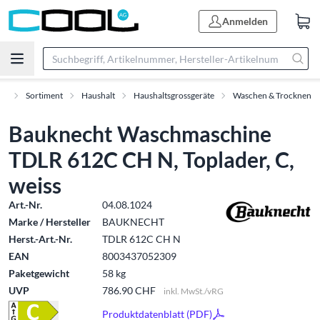
Anmelden
rt
Sortiment
Haushalt
Haushaltsgrossgeräte
Waschen & Trocknen
Bauknecht Waschmaschine
TDLR 612C CH N, Toplader, C,
weiss
Art.-Nr.
04.08.1024
Marke / Hersteller
BAUKNECHT
Herst.-Art.-Nr.
TDLR 612C CH N
EAN
8003437052309
Paketgewicht
58 kg
UVP
786.90 CHF
inkl. MwSt./vRG
Produktdatenblatt (PDF)