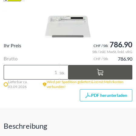
786.90
Ihr Preis
CHF / Stk
Stk / inkl. MwSt./inkl. vRG
Brutto
786.90
CHF / Stk
Stk
Lieferbar ca.
Wird per Spedition geliefert & ist mit Mehrkosten
03.09.2026
verbunden!
PDF herunterladen
Beschreibung