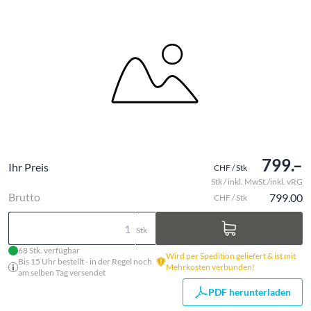
799.–
Ihr Preis
CHF / Stk
Stk / inkl. MwSt./inkl. vRG
Brutto
799.00
CHF / Stk
Stk
68 Stk. verfügbar
Wird per Spedition geliefert & ist mit
Bis 15 Uhr bestellt - in der Regel noch
Mehrkosten verbunden!
am selben Tag versendet
PDF herunterladen