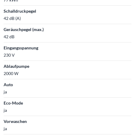
Schalldruckpegel
42 dB (A)
Geräuschpegel (max.)
42 dB
Eingangsspannung
230 V
Ablaufpumpe
2000 W
Auto
ja
Eco-Mode
ja
Vorwaschen
ja