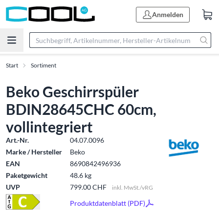
Anmelden
Start
Sortiment
Beko Geschirrspüler
BDIN28645CHC 60cm,
vollintegriert
Art.-Nr.
04.07.0096
Marke / Hersteller
Beko
EAN
8690842496936
Paketgewicht
48.6 kg
UVP
799.00 CHF
inkl. MwSt./vRG
Produktdatenblatt (PDF)