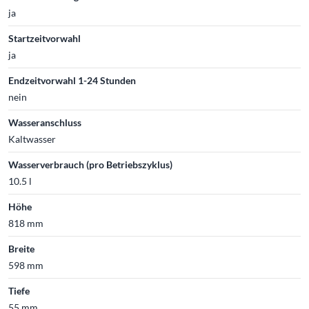
ja
Startzeitvorwahl
ja
Endzeitvorwahl 1-24 Stunden
nein
Wasseranschluss
Kaltwasser
Wasserverbrauch (pro Betriebszyklus)
10.5 l
Höhe
818 mm
Breite
598 mm
Tiefe
55 mm