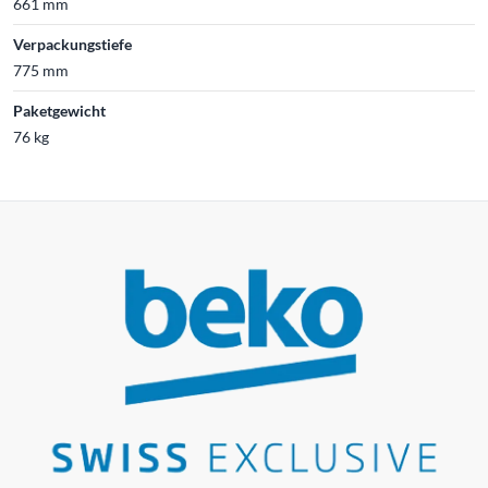
661 mm
Verpackungstiefe
775 mm
Paketgewicht
76 kg