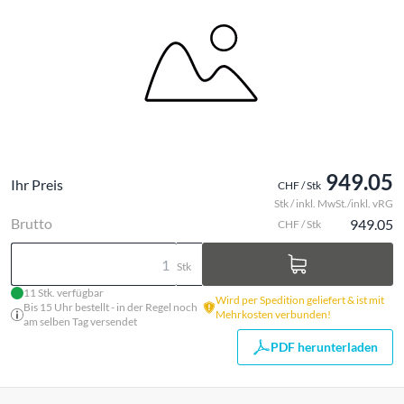
949.05
Ihr Preis
CHF / Stk
Stk / inkl. MwSt./inkl. vRG
Brutto
949.05
CHF / Stk
Stk
11 Stk. verfügbar
Wird per Spedition geliefert & ist mit
Bis 15 Uhr bestellt - in der Regel noch
Mehrkosten verbunden!
am selben Tag versendet
PDF herunterladen