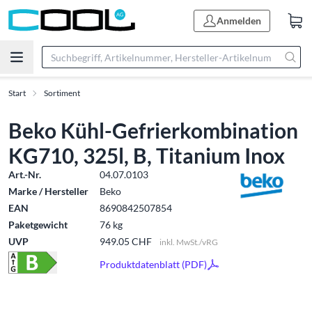
Anmelden
Start
Sortiment
Beko Kühl-Gefrierkombination
KG710, 325l, B, Titanium Inox
Art.-Nr.
04.07.0103
Marke / Hersteller
Beko
EAN
8690842507854
Paketgewicht
76 kg
UVP
949.05 CHF
inkl. MwSt./vRG
Produktdatenblatt (PDF)