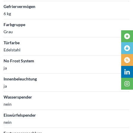
Gefriervermögen
6 kg
Farbgruppe
Grau
Türfarbe
Edelstahl
No Frost System
ja
Innenbeleuchtung
ja
Wasserspender
nein
Eiswürfelspender
nein