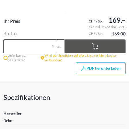
169.–
Ihr Preis
CHF / Stk
Stk / inkl. MwSt./inkl. vRG
Brutto
169.00
CHF / Stk
Stk
Lieferbar ca.
Wird per Spedition geliefert & ist mit Mehrkosten
02.09.2026
verbunden!
PDF herunterladen
Spezifikationen
Hersteller
Beko