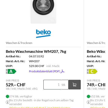
Waschen & Trocknen
Waschen & Troc
Beko Waschmaschine WM207, 7kg
Beko Wäsche
Artikel-Nr.:
04.07.0192
Artikel-Nr.:
Herst.-Art.-Nr.:
WM207
Herst.-Art.-Nr.:
UVP:
529.00 CHF
inkl. MwSt.
UVP:
Produktdatenblatt (PDF)
IHR PREIS
IHR PREIS
529.– CHF
749.– CHF
Stk
Stk / inkl. MwSt./inkl. vRG
Stk / inkl. MwSt./
274 Stk. verfügbar
652 Stk. verf
Bis 15 Uhr bestellt - in der Regel noch am selben Tag
Bis 15 Uhr bes
versendet
versendet
Wird per Spedition geliefert & ist mit Mehrkosten
Wird per Spedi