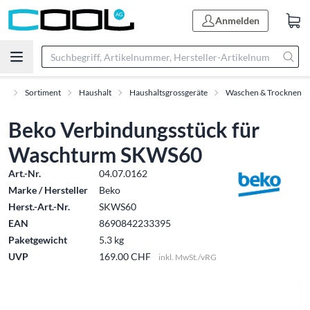
Anmelden
rt
Sortiment
Haushalt
Haushaltsgrossgeräte
Waschen & Trocknen
Beko Verbindungsstück für
Waschturm SKWS60
Art.-Nr.
04.07.0162
Marke / Hersteller
Beko
Herst.-Art.-Nr.
SKWS60
EAN
8690842233395
Paketgewicht
5.3 kg
UVP
169.00 CHF
inkl. MwSt./vRG