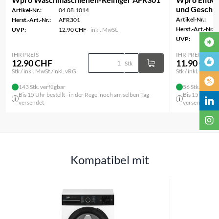
und Geschir
Artikel-Nr.:
04.08.1014
Artikel-Nr.:
Herst.-Art.-Nr.:
AFR301
Herst.-Art.-Nr.:
UVP:
12.90 CHF
inkl. MwSt.
UVP:
IHR PREIS
IHR PREIS
12.90 CHF
11.90 CHF
Stk
Stk / inkl. MwSt./inkl. vRG
Stk / inkl. MwSt./
143 Stk. verfügbar
56 Stk. verfüg
Bis 15 Uhr bestellt - in der Regel noch am selben Tag
Bis 15 Uhr bes
versendet
versendet
Kompatibel mit