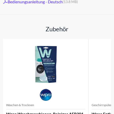
Bedienungsanleitung - Deutsch
(13.8 MB)
Zubehör
Waschen & Trocknen
Geschirrspüler
Wpro Waschmaschienen-Reiniger AFR301
Wpro Entka