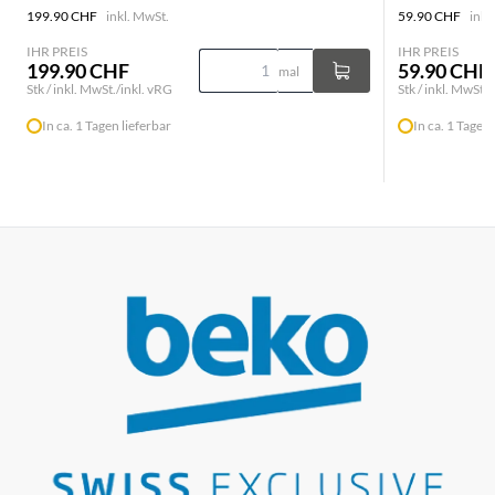
199.90 CHF
inkl. MwSt.
59.90 CHF
inkl
IHR PREIS
IHR PREIS
199.90 CHF
59.90 CHF
mal
Stk / inkl. MwSt./inkl. vRG
Stk / inkl. MwSt./
In ca. 1 Tagen lieferbar
In ca. 1 Tagen 