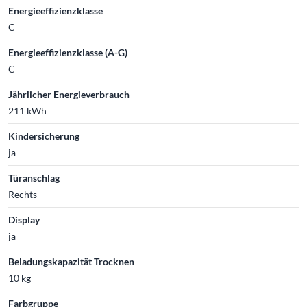
Energieeffizienzklasse
C
Energieeffizienzklasse (A-G)
C
Jährlicher Energieverbrauch
211 kWh
Kindersicherung
ja
Türanschlag
Rechts
Display
ja
Beladungskapazität Trocknen
10 kg
Farbgruppe