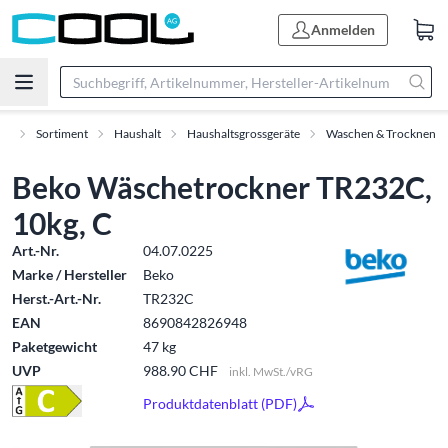
Anmelden
rt
Sortiment
Haushalt
Haushaltsgrossgeräte
Waschen & Trocknen
Beko Wäschetrockner TR232C,
10kg, C
Art.-Nr.
04.07.0225
Marke / Hersteller
Beko
Herst.-Art.-Nr.
TR232C
EAN
8690842826948
Paketgewicht
47 kg
UVP
988.90 CHF
inkl. MwSt./vRG
Produktdatenblatt (PDF)