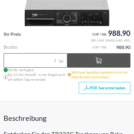
988.90
Ihr Preis
CHF / Stk
Stk / inkl. MwSt./inkl. vRG
Brutto
988.90
CHF / Stk
Stk
98 Stk. verfügbar
Wird per Spedition geliefert & ist mit
Bis 15 Uhr bestellt - in der Regel noch
Mehrkosten verbunden!
am selben Tag versendet
PDF herunterladen
Beschreibung
Entdecken Sie den TR232C Trockner von Beko -