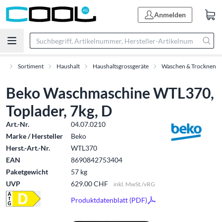
Anmelden
rt
Sortiment
Haushalt
Haushaltsgrossgeräte
Waschen & Trocknen
Beko Waschmaschine WTL370,
Toplader, 7kg, D
Art.-Nr.
04.07.0210
Marke / Hersteller
Beko
Herst.-Art.-Nr.
WTL370
EAN
8690842753404
Paketgewicht
57 kg
UVP
629.00 CHF
inkl. MwSt./vRG
Produktdatenblatt (PDF)