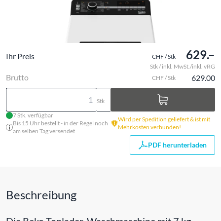
629.–
Ihr Preis
CHF / Stk
Stk / inkl. MwSt./inkl. vRG
Brutto
629.00
CHF / Stk
Stk
7 Stk. verfügbar
Wird per Spedition geliefert & ist mit
Bis 15 Uhr bestellt - in der Regel noch
Mehrkosten verbunden!
am selben Tag versendet
PDF herunterladen
Beschreibung
Die Beko Toplader-Waschmaschine mit 7 kg