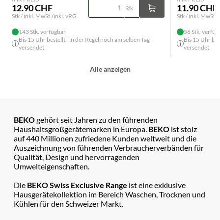
12.90 CHF
11.90 CHF
Stk
Stk / inkl. MwSt./inkl. vRG
Stk / inkl. MwSt./
143 Stk. verfügbar
56 Stk. verfüg
Bis 15 Uhr bestellt - in der Regel noch am selben Tag
Bis 15 Uhr bes
versendet
versendet
Alle anzeigen
BEKO
gehört seit Jahren zu den führenden
Haushaltsgroßgerätemarken in Europa.
BEKO
ist stolz
auf 440 Millionen zufriedene Kunden weltweit und die
Auszeichnung von führenden Verbraucherverbänden für
Qualität, Design und hervorragenden
Umwelteigenschaften.
Die
BEKO Swiss Exclusive Range
ist eine exklusive
Hausgerätekollektion im Bereich Waschen, Trocknen und
Kühlen für den Schweizer Markt.