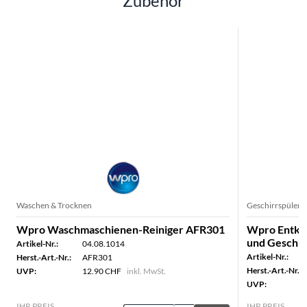
Zubehör
Waschen & Trocknen
Geschirrspüler
Wpro Waschmaschienen-Reiniger AFR301
Wpro Entka
und Geschir
Artikel-Nr.:
04.08.1014
Artikel-Nr.:
Herst.-Art.-Nr.:
AFR301
Herst.-Art.-Nr.:
UVP:
12.90 CHF
inkl. MwSt.
UVP:
IHR PREIS
IHR PREIS