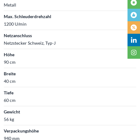
Metall
Max. Schleuderdrehzahl
1200 U/min
Netzanschluss
Netzstecker Schweiz, Typ-J
Höhe
90 cm
Breite
40 cm
Tiefe
60 cm
Gewicht
56 kg
Verpackungshöhe
940 mm