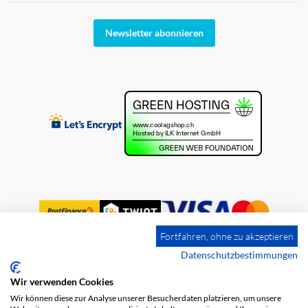
Newsletter abonnieren
Fortfahren, ohne zu akzeptieren
Datenschutzbestimmungen
Wir verwenden Cookies
Impressum
Versandkosten
AGB
Wir können diese zur Analyse unserer Besucherdaten platzieren, um unsere
Datenschutz