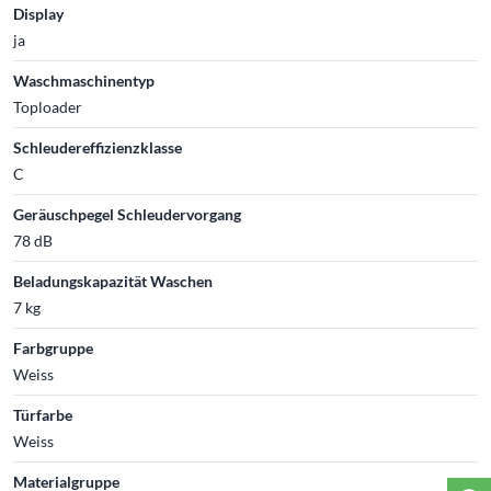
Display
ja
Waschmaschinentyp
Toploader
Schleudereffizienzklasse
C
Geräuschpegel Schleudervorgang
78 dB
Beladungskapazität Waschen
7 kg
Farbgruppe
Weiss
Türfarbe
Weiss
Materialgruppe