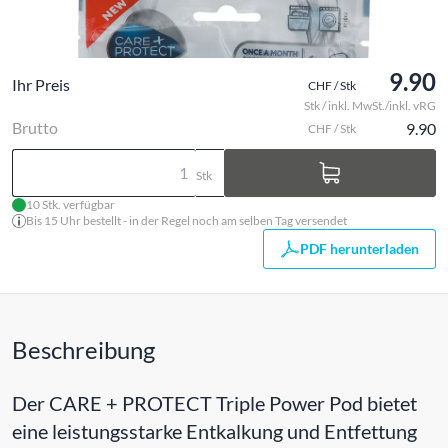
9.90
Ihr Preis
CHF / Stk
Stk / inkl. MwSt./inkl. vRG
Brutto
9.90
CHF / Stk
Stk
10 Stk. verfügbar
Bis 15 Uhr bestellt - in der Regel noch am selben Tag versendet
PDF herunterladen
Beschreibung
Der CARE + PROTECT Triple Power Pod bietet
eine leistungsstarke Entkalkung und Entfettung