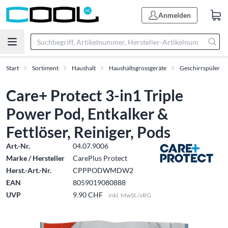
Anmelden
Start
Sortiment
Haushalt
Haushaltsgrossgeräte
Geschirrspüler
Care+ Protect 3-in1 Triple
Power Pod, Entkalker &
Fettlöser, Reiniger, Pods
Art.-Nr.
04.07.9006
Marke / Hersteller
CarePlus Protect
Herst.-Art.-Nr.
CPPPODWMDW2
EAN
8059019080888
UVP
9.90 CHF
inkl. MwSt./vRG