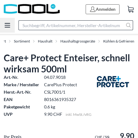
Anmelden
tart
Sortiment
Haushalt
Haushaltsgrossgeräte
Kühlen & Gefrieren
Care+ Protect Enteiser, schnell
wirksam 500ml
Art.-Nr.
04.07.9018
Marke / Hersteller
CarePlus Protect
Herst.-Art.-Nr.
CSL7001/1
EAN
8016361935327
Paketgewicht
0.6 kg
UVP
9.90 CHF
inkl. MwSt./vRG
9.90
Ihr Preis
CHF / Stk