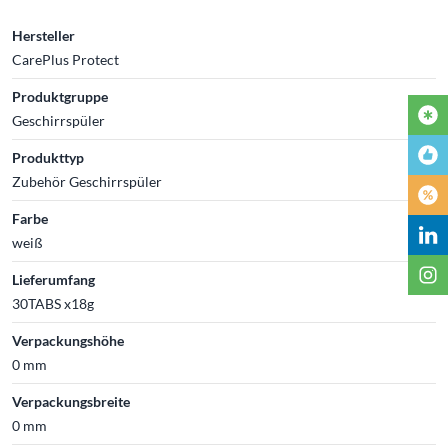
Hersteller
CarePlus Protect
Produktgruppe
Geschirrspüler
Produkttyp
Zubehör Geschirrspüler
Farbe
weiß
Lieferumfang
30TABS x18g
Verpackungshöhe
0 mm
Verpackungsbreite
0 mm