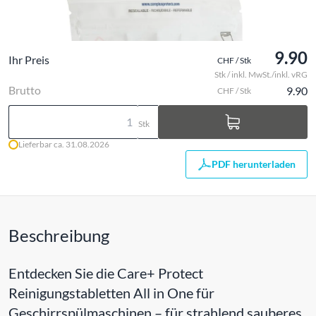
9.90
Ihr Preis
CHF / Stk
Stk / inkl. MwSt./inkl. vRG
Brutto
9.90
CHF / Stk
Stk
Lieferbar ca. 31.08.2026
PDF herunterladen
Beschreibung
Entdecken Sie die Care+ Protect
Reinigungstabletten All in One für
Geschirrspülmaschinen – für strahlend sauberes