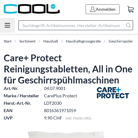
Anmelden
Start
Sortiment
Haushalt
Haushaltsgrossgeräte
Geschirrspüler
Care+ Protect
Reinigungstabletten, All in One
für Geschirrspühlmaschinen
Art.-Nr.
04.07.9001
Marke / Hersteller
CarePlus Protect
Herst.-Art.-Nr.
LDT2030
EAN
8016361971059
UVP
9.90 CHF
inkl. MwSt./vRG