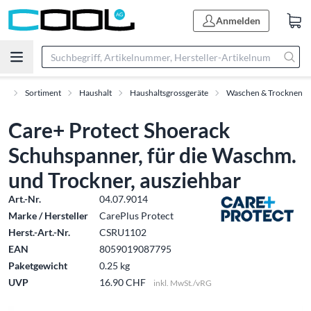
Anmelden
rt
Sortiment
Haushalt
Haushaltsgrossgeräte
Waschen & Trocknen
Care+ Protect Shoerack
Schuhspanner, für die Waschm.
und Trockner, ausziehbar
Art.-Nr.
04.07.9014
Marke / Hersteller
CarePlus Protect
Herst.-Art.-Nr.
CSRU1102
EAN
8059019087795
Paketgewicht
0.25 kg
UVP
16.90 CHF
inkl. MwSt./vRG