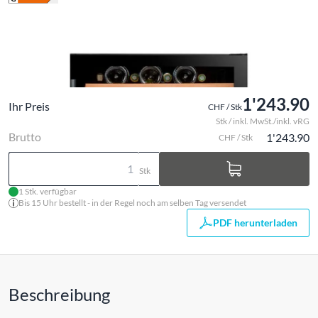
1'243.90
Ihr Preis
CHF / Stk
Stk / inkl. MwSt./inkl. vRG
Brutto
1'243.90
CHF / Stk
Stk
1 Stk. verfügbar
Bis 15 Uhr bestellt - in der Regel noch am selben Tag versendet
PDF herunterladen
Beschreibung