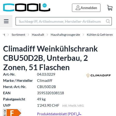
Anmelden
tart
Sortiment
Haushalt
Haushaltsgrossgeräte
Kühlen & Gefrieren
Climadiff Weinkühlschrank
CBU50D2B, Unterbau, 2
Zonen, 51 Flaschen
Art.-Nr.
04.03.0229
Marke / Hersteller
Climadiff
Herst.-Art.-Nr.
CBU50D2B
EAN
3595320108118
Paketgewicht
49 kg
UVP
1'243.90 CHF
inkl. MwSt./vRG
Produktdatenblatt (PDF)