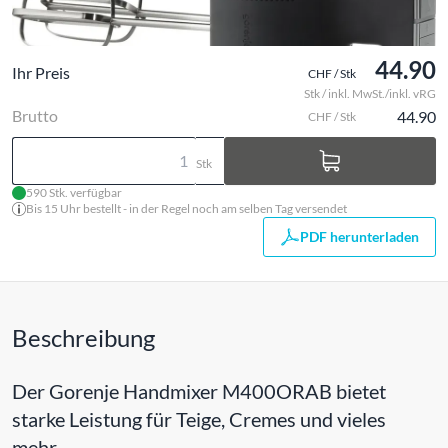
44.90
Ihr Preis
CHF / Stk
Stk / inkl. MwSt./inkl. vRG
Brutto
44.90
CHF / Stk
Stk
590 Stk. verfügbar
Bis 15 Uhr bestellt - in der Regel noch am selben Tag versendet
PDF herunterladen
Beschreibung
Der Gorenje Handmixer M400ORAB bietet
starke Leistung für Teige, Cremes und vieles
mehr.