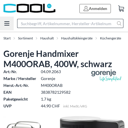
Anmelden
Start
Sortiment
Haushalt
Haushaltskleingeräte
Küchengeräte
Gorenje Handmixer
M400ORAB, 400W, schwarz
Art.-Nr.
04.09.2063
Marke / Hersteller
Gorenje
Herst.-Art.-Nr.
M400ORAB
EAN
3838782129582
Paketgewicht
1.7 kg
UVP
44.90 CHF
inkl. MwSt./vRG