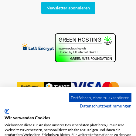
Newsletter abonnieren
Fortfahren, ohne zu akzeptieren
Datenschutzbestimmungen
Wir verwenden Cookies
Impressum
Versandkosten
AGB
Wir können diese zur Analyse unserer Besucherdaten platzieren, um unsere
Datenschutz
Webseite zu verbessern, personalisierte Inhalte anzuzeigen und Ihnen ein
großartiges Webseiten-Erlebnis zu bieten. Für weitere Informationen zu den von