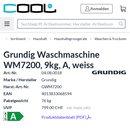
Anmelden
rt
Sortiment
Haushalt
Haushaltsgrossgeräte
Waschen & Trocknen
Grundig Waschmaschine
WM7200, 9kg, A, weiss
Art.-Nr.
04.08.0018
Marke / Hersteller
Grundig
Herst.-Art.-Nr.
GWM7200
EAN
4013833068594
Paketgewicht
76 kg
UVP
799.00 CHF
inkl. MwSt./vRG
Produktdatenblatt (PDF)