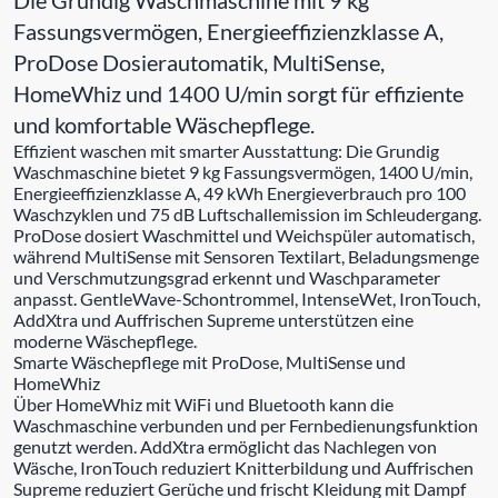
Fassungsvermögen, Energieeffizienzklasse A,
ProDose Dosierautomatik, MultiSense,
HomeWhiz und 1400 U/min sorgt für effiziente
und komfortable Wäschepflege.
Effizient waschen mit smarter Ausstattung: Die Grundig
Waschmaschine bietet 9 kg Fassungsvermögen, 1400 U/min,
Energieeffizienzklasse A, 49 kWh Energieverbrauch pro 100
Waschzyklen und 75 dB Luftschallemission im Schleudergang.
ProDose dosiert Waschmittel und Weichspüler automatisch,
während MultiSense mit Sensoren Textilart, Beladungsmenge
und Verschmutzungsgrad erkennt und Waschparameter
anpasst. GentleWave-Schontrommel, IntenseWet, IronTouch,
AddXtra und Auffrischen Supreme unterstützen eine
moderne Wäschepflege.
Smarte Wäschepflege mit ProDose, MultiSense und
HomeWhiz
Über HomeWhiz mit WiFi und Bluetooth kann die
Waschmaschine verbunden und per Fernbedienungsfunktion
genutzt werden. AddXtra ermöglicht das Nachlegen von
Wäsche, IronTouch reduziert Knitterbildung und Auffrischen
Supreme reduziert Gerüche und frischt Kleidung mit Dampf