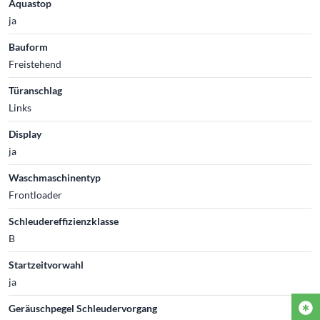
Aquastop
ja
Bauform
Freistehend
Türanschlag
Links
Display
ja
Waschmaschinentyp
Frontloader
Schleudereffizienzklasse
B
Startzeitvorwahl
ja
Geräuschpegel Schleudervorgang