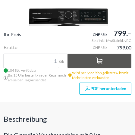
799.–
Ihr Preis
CHF / Stk
Stk / inkl. MwSt./inkl. vRG
Brutto
799.00
CHF / Stk
Stk
104 Stk. verfügbar
Wird per Spedition geliefert & ist mit
Bis 15 Uhr bestellt - in der Regel noch
Mehrkosten verbunden!
am selben Tag versendet
PDF herunterladen
Beschreibung
Die Grundig Waschmaschine mit 9 kg