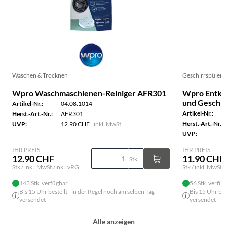
Waschen & Trocknen
Geschirrspüler
Wpro Waschmaschienen-Reiniger AFR301
Wpro Entka
und Geschir
Artikel-Nr.:
04.08.1014
Artikel-Nr.:
Herst.-Art.-Nr.:
AFR301
Herst.-Art.-Nr.:
UVP:
12.90 CHF
inkl. MwSt.
UVP:
IHR PREIS
IHR PREIS
12.90 CHF
11.90 CHF
Stk
Stk / inkl. MwSt./inkl. vRG
Stk / inkl. MwSt./
143 Stk. verfügbar
56 Stk. verfüg
Bis 15 Uhr bestellt - in der Regel noch am selben Tag
Bis 15 Uhr bes
versendet
versendet
Alle anzeigen