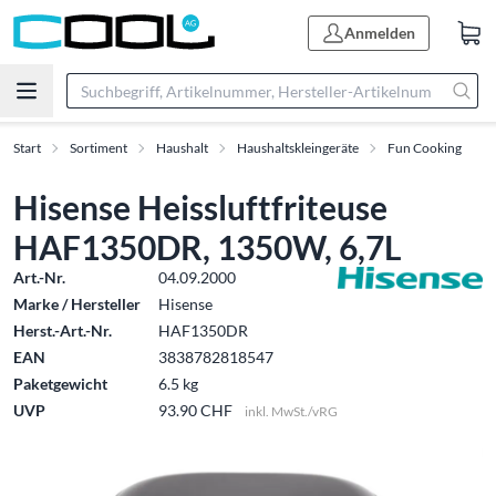
Anmelden
Start
Sortiment
Haushalt
Haushaltskleingeräte
Fun Cooking
Hisense Heissluftfriteuse
HAF1350DR, 1350W, 6,7L
Art.-Nr.
04.09.2000
Marke / Hersteller
Hisense
Herst.-Art.-Nr.
HAF1350DR
EAN
3838782818547
Paketgewicht
6.5 kg
UVP
93.90 CHF
inkl. MwSt./vRG