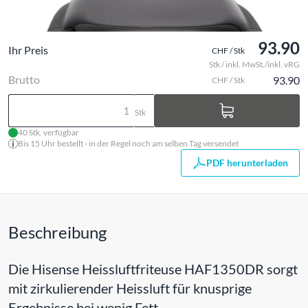
93.90
Ihr Preis
CHF / Stk
Stk / inkl. MwSt./inkl. vRG
Brutto
93.90
CHF / Stk
Stk
40 Stk. verfügbar
Bis 15 Uhr bestellt - in der Regel noch am selben Tag versendet
PDF herunterladen
Beschreibung
Die Hisense Heissluftfriteuse HAF1350DR sorgt
mit zirkulierender Heissluft für knusprige
Ergebnisse bei wenig Fett.