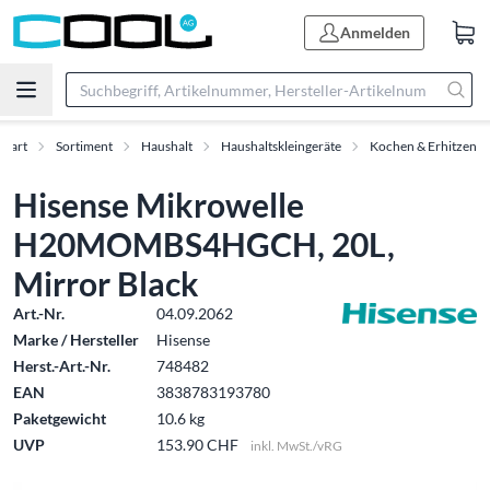
Anmelden
Start
Sortiment
Haushalt
Haushaltskleingeräte
Kochen & Erhitzen
Hisense Mikrowelle
H20MOMBS4HGCH, 20L,
Mirror Black
Art.-Nr.
04.09.2062
Marke / Hersteller
Hisense
Herst.-Art.-Nr.
748482
EAN
3838783193780
Paketgewicht
10.6 kg
UVP
153.90 CHF
inkl. MwSt./vRG