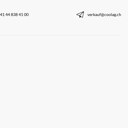
41 44 838 41 00
verkauf@coolag.ch