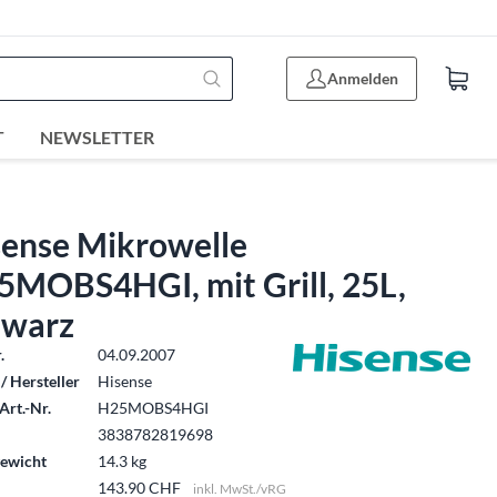
Anmelden
T
NEWSLETTER
sense Mikrowelle
5MOBS4HGI, mit Grill, 25L,
hwarz
.
04.09.2007
/ Hersteller
Hisense
Art.-Nr.
H25MOBS4HGI
3838782819698
ewicht
14.3 kg
143.90 CHF
inkl. MwSt./vRG