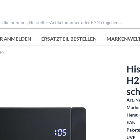
R ANMELDEN
ERSATZTEIL BESTELLEN
MARKENWEL
zen
Hi
H2
sc
Art.-Nr
Marke 
Herst.-
EAN
Paketg
UVP