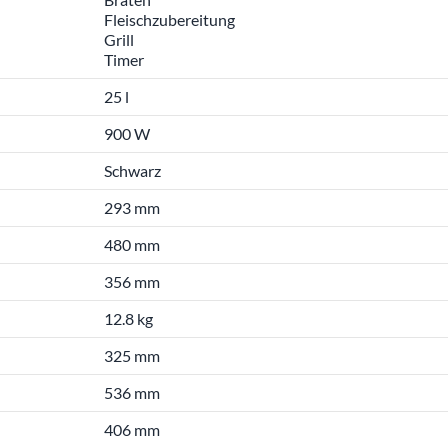
Fleischzubereitung
Grill
Timer
25 l
900 W
Schwarz
293 mm
480 mm
356 mm
12.8 kg
325 mm
536 mm
406 mm