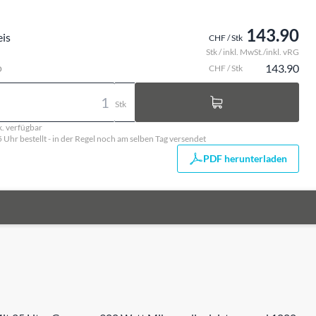
143.90
eis
CHF / Stk
Stk / inkl. MwSt./inkl. vRG
o
143.90
CHF / Stk
Stk
k. verfügbar
5 Uhr bestellt - in der Regel noch am selben Tag versendet
PDF herunterladen