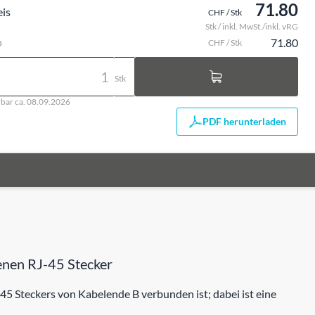
71.80
eis
CHF / Stk
Stk / inkl. MwSt./inkl. vRG
o
71.80
CHF / Stk
Stk
rbar ca. 08.09.2026
PDF herunterladen
enen RJ-45 Stecker
-45 Steckers von Kabelende B verbunden ist; dabei ist eine