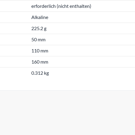
erforderlich (nicht enthalten)
Alkaline
225.2 g
50 mm
110 mm
160 mm
0.312 kg