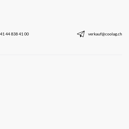
41 44 838 41 00
verkauf@coolag.ch