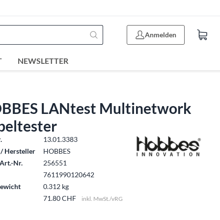
Anmelden
T
NEWSLETTER
BBES LANtest Multinetwork
beltester
.
13.01.3383
/ Hersteller
HOBBES
Art.-Nr.
256551
7611990120642
ewicht
0.312 kg
71.80 CHF
inkl. MwSt./vRG