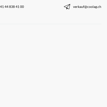
41 44 838 41 00
verkauf@coolag.ch