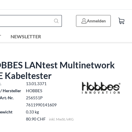
Anmelden
T
NEWSLETTER
BBES LANtest Multinetwork
E Kabeltester
.
13.01.3371
/ Hersteller
HOBBES
Art.-Nr.
256551P
7611990141609
ewicht
0.33 kg
80.90 CHF
inkl. MwSt./vRG