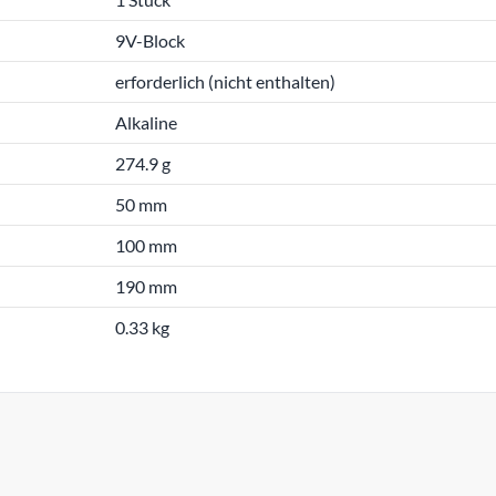
9V-Block
erforderlich (nicht enthalten)
Alkaline
274.9 g
50 mm
100 mm
190 mm
0.33 kg