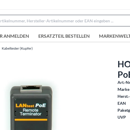
R ANMELDEN
ERSATZTEIL BESTELLEN
MARKENWEL
Kabeltester (Kupfer)
HO
Po
Art.-Nr
Marke 
Herst.-
EAN
Paketg
UVP