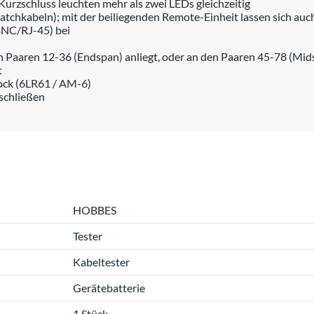
urzschluss leuchten mehr als zwei LEDs gleichzeitig
atchkabeln); mit der beiliegenden Remote-Einheit lassen sich auc
BNC/RJ-45) bei
den Paaren 12-36 (Endspan) anliegt, oder an den Paaren 45-78 (Mi
t
lock (6LR61 / AM-6)
nschließen
HOBBES
Tester
Kabeltester
Gerätebatterie
1 Stück