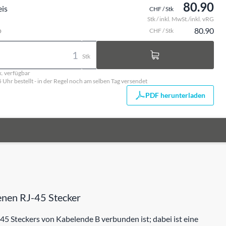
80.90
eis
CHF / Stk
Stk / inkl. MwSt./inkl. vRG
o
80.90
CHF / Stk
Stk
k. verfügbar
5 Uhr bestellt - in der Regel noch am selben Tag versendet
PDF herunterladen
enen RJ-45 Stecker
-45 Steckers von Kabelende B verbunden ist; dabei ist eine