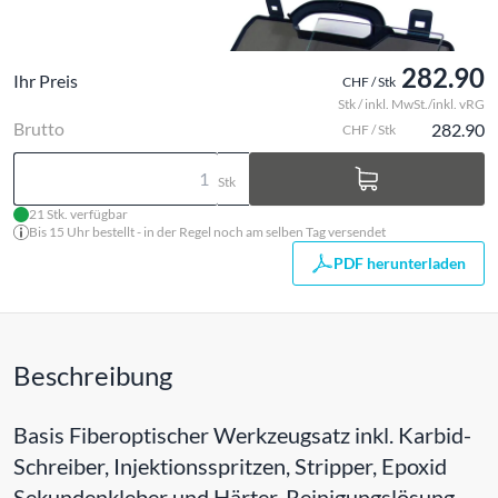
282.90
Ihr Preis
CHF / Stk
Stk / inkl. MwSt./inkl. vRG
Brutto
282.90
CHF / Stk
Stk
21 Stk. verfügbar
Bis 15 Uhr bestellt - in der Regel noch am selben Tag versendet
PDF herunterladen
Beschreibung
Basis Fiberoptischer Werkzeugsatz inkl. Karbid-
Schreiber, Injektionsspritzen, Stripper, Epoxid
Sekundenkleber und Härter, Reinigungslösung,