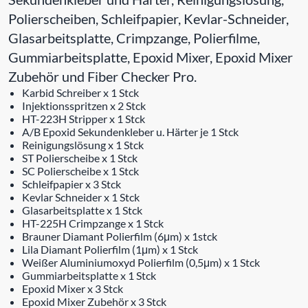
Polierscheiben, Schleifpapier, Kevlar-Schneider,
Glasarbeitsplatte, Crimpzange, Polierfilme,
Gummiarbeitsplatte, Epoxid Mixer, Epoxid Mixer
Zubehör und Fiber Checker Pro.
Karbid Schreiber x 1 Stck
Injektionsspritzen x 2 Stck
HT-223H Stripper x 1 Stck
A/B Epoxid Sekundenkleber u. Härter je 1 Stck
Reinigungslösung x 1 Stck
ST Polierscheibe x 1 Stck
SC Polierscheibe x 1 Stck
Schleifpapier x 3 Stck
Kevlar Schneider x 1 Stck
Glasarbeitsplatte x 1 Stck
HT-225H Crimpzange x 1 Stck
Brauner Diamant Polierfilm (6μm) x 1stck
Lila Diamant Polierfilm (1μm) x 1 Stck
Weißer Aluminiumoxyd Polierfilm (0,5μm) x 1 Stck
Gummiarbeitsplatte x 1 Stck
Epoxid Mixer x 3 Stck
Epoxid Mixer Zubehör x 3 Stck