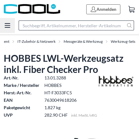
Anmelden
timent
IT-Zubehör & Netzwerk
Messgeräte & Werkzeug
Werkzeug-Sets
HOBBES LWL-Werkzeugsatz
inkl. Fiber Checker Pro
Art.-Nr.
13.01.3288
Marke / Hersteller
HOBBES
Herst.-Art.-Nr.
HT-F3033FC5
EAN
7630049618206
Paketgewicht
1.827 kg
UVP
282.90 CHF
inkl. MwSt./vRG