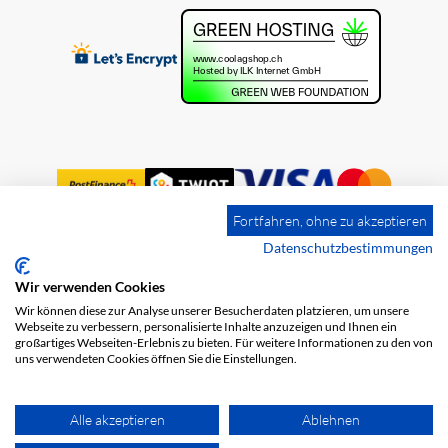
Fortfahren, ohne zu akzeptieren
Datenschutzbestimmungen
Wir verwenden Cookies
Impressum
Versandkosten
AGB
Wir können diese zur Analyse unserer Besucherdaten platzieren, um unsere
Datenschutz
Webseite zu verbessern, personalisierte Inhalte anzuzeigen und Ihnen ein
großartiges Webseiten-Erlebnis zu bieten. Für weitere Informationen zu den von
uns verwendeten Cookies öffnen Sie die Einstellungen.
Alle akzeptieren
Ablehnen