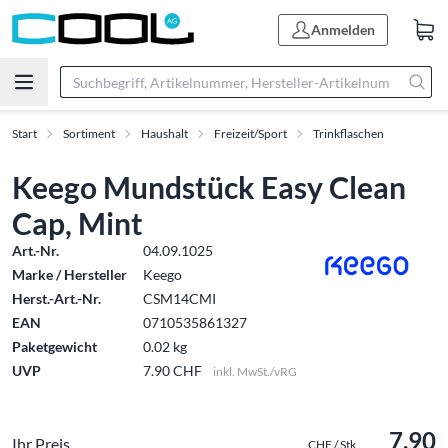
Anmelden
Start
Sortiment
Haushalt
Freizeit/Sport
Trinkflaschen
Keego Mundstück Easy Clean
Cap, Mint
Art.-Nr.
04.09.1025
Marke / Hersteller
Keego
Herst.-Art.-Nr.
CSM14CMI
EAN
0710535861327
Paketgewicht
0.02 kg
UVP
7.90 CHF
inkl. MwSt./vRG
7.90
Ihr Preis
CHF / Stk