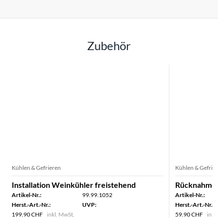
Zubehör
Kühlen & Gefrieren
Kühlen & Gefrie
Installation Weinkühler freistehend
Rücknahme 
Artikel-Nr.:
99.99.1052
Artikel-Nr.:
Herst.-Art.-Nr.:
UVP:
Herst.-Art.-Nr.:
199.90 CHF
inkl. MwSt.
59.90 CHF
inkl