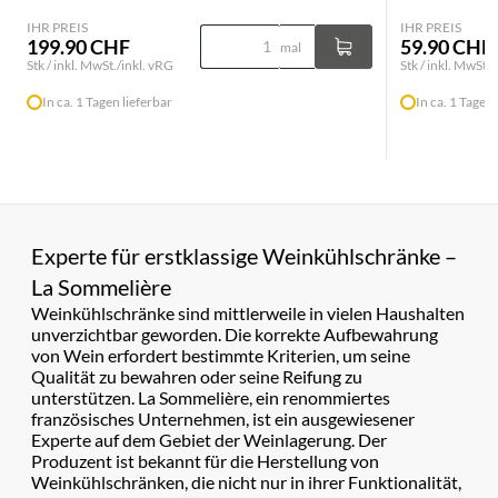
IHR PREIS
IHR PREIS
199.90 CHF
59.90 CHF
mal
Stk / inkl. MwSt./inkl. vRG
Stk / inkl. MwSt./
In ca. 1 Tagen lieferbar
In ca. 1 Tagen 
Experte für erstklassige Weinkühlschränke –
La Sommelière
Weinkühlschränke sind mittlerweile in vielen Haushalten
unverzichtbar geworden. Die korrekte Aufbewahrung
von Wein erfordert bestimmte Kriterien, um seine
Qualität zu bewahren oder seine Reifung zu
unterstützen. La Sommelière, ein renommiertes
französisches Unternehmen, ist ein ausgewiesener
Experte auf dem Gebiet der Weinlagerung. Der
Produzent ist bekannt für die Herstellung von
Weinkühlschränken, die nicht nur in ihrer Funktionalität,