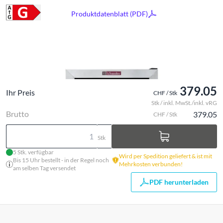
Produktdatenblatt (PDF)
379.05
Ihr Preis
CHF / Stk
Stk / inkl. MwSt./inkl. vRG
Brutto
379.05
CHF / Stk
Stk
5 Stk. verfügbar
Wird per Spedition geliefert & ist mit
Bis 15 Uhr bestellt - in der Regel noch
Mehrkosten verbunden!
am selben Tag versendet
PDF herunterladen