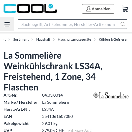
Anmelden
tart
Sortiment
Haushalt
Haushaltsgrossgeräte
Kühlen & Gefrieren
La Sommelière
Weinkühlschrank LS34A,
Freistehend, 1 Zone, 34
Flaschen
Art.-Nr.
04.03.0014
Marke / Hersteller
La Sommelière
Herst.-Art.-Nr.
LS34A
EAN
3541361607080
Paketgewicht
29.01 kg
UVP
379.05 CHF
inkl. MwSt./vRG