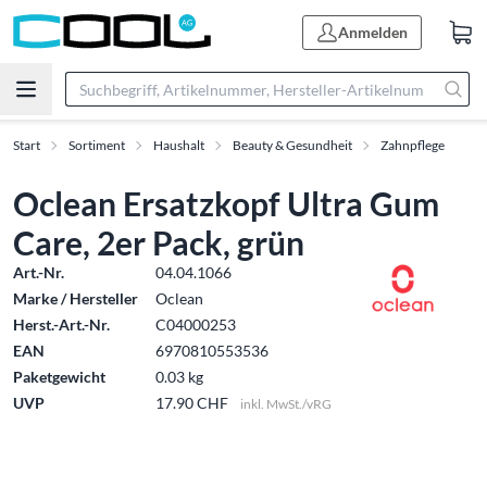
Anmelden
Start
Sortiment
Haushalt
Beauty & Gesundheit
Zahnpflege
Oclean Ersatzkopf Ultra Gum
Care, 2er Pack, grün
Art.-Nr.
04.04.1066
Marke / Hersteller
Oclean
Herst.-Art.-Nr.
C04000253
EAN
6970810553536
Paketgewicht
0.03 kg
UVP
17.90 CHF
inkl. MwSt./vRG