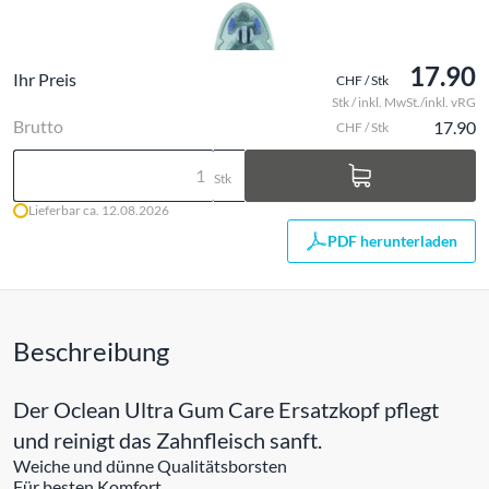
17.90
Ihr Preis
CHF / Stk
Stk / inkl. MwSt./inkl. vRG
Brutto
17.90
CHF / Stk
Stk
Lieferbar ca. 12.08.2026
PDF herunterladen
Beschreibung
Der Oclean Ultra Gum Care Ersatzkopf pflegt
und reinigt das Zahnfleisch sanft.
Weiche und dünne Qualitätsborsten
Für besten Komfort