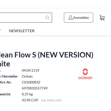
Anmelden
T
NEWSLETTER
lean Flow S (NEW VERSION)
ite
.
04.04.1119
/ Hersteller
Oclean
Art.-Nr.
C01000833
6970810557749
ewicht
0.37 kg
43.90 CHF
inkl. MwSt./vRG