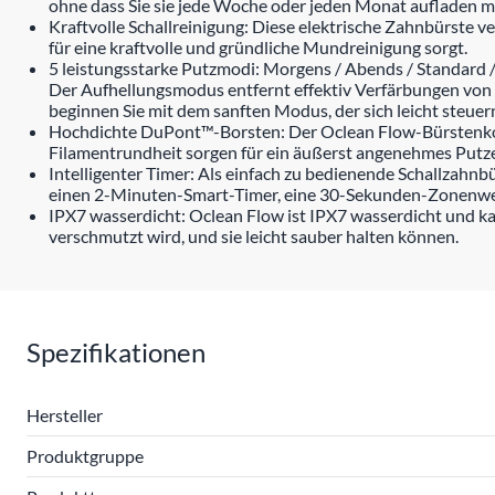
ohne dass Sie sie jede Woche oder jeden Monat aufladen m
Kraftvolle Schallreinigung: Diese elektrische Zahnbürste v
für eine kraftvolle und gründliche Mundreinigung sorgt.
5 leistungsstarke Putzmodi: Morgens / Abends / Standard / 
Der Aufhellungsmodus entfernt effektiv Verfärbungen von 
beginnen Sie mit dem sanften Modus, der sich leicht steuern
Hochdichte DuPont™-Borsten: Der Oclean Flow-Bürstenkopf
Filamentrundheit sorgen für ein äußerst angenehmes Putze
Intelligenter Timer: Als einfach zu bedienende Schallzahnb
einen 2-Minuten-Smart-Timer, eine 30-Sekunden-Zonenwec
IPX7 wasserdicht: Oclean Flow ist IPX7 wasserdicht und k
verschmutzt wird, und sie leicht sauber halten können.
Spezifikationen
Hersteller
Produktgruppe