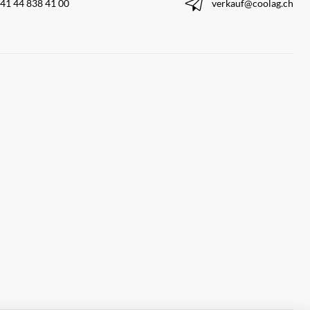
41 44 838 41 00
verkauf@coolag.ch