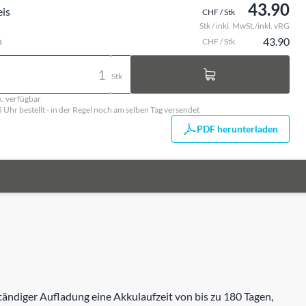
43.90
eis
CHF / Stk
Stk / inkl. MwSt./inkl. vRG
o
43.90
CHF / Stk
Stk
k. verfügbar
5 Uhr bestellt - in der Regel noch am selben Tag versendet
PDF herunterladen
tändiger Aufladung eine Akkulaufzeit von bis zu 180 Tagen,