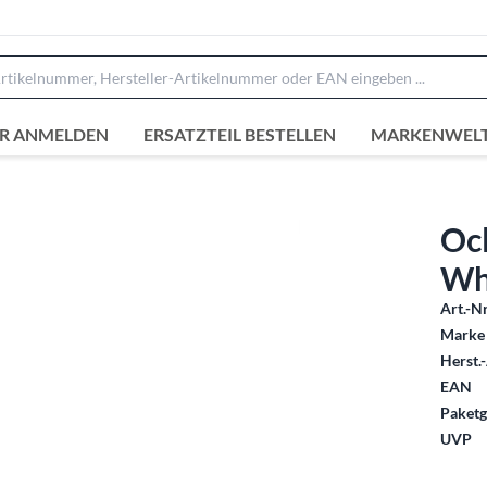
R ANMELDEN
ERSATZTEIL BESTELLEN
MARKENWEL
Oc
Wh
Art.-Nr
Marke 
Herst.-
EAN
Paketg
UVP