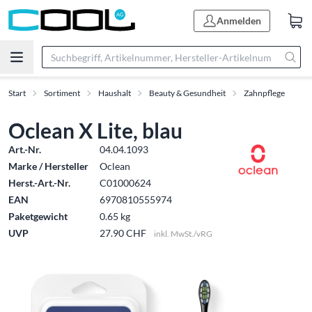
Anmelden
Start
Sortiment
Haushalt
Beauty & Gesundheit
Zahnpflege
Oclean X Lite, blau
Art.-Nr.
04.04.1093
Marke / Hersteller
Oclean
Herst.-Art.-Nr.
C01000624
EAN
6970810555974
Paketgewicht
0.65 kg
UVP
27.90 CHF
inkl. MwSt./vRG