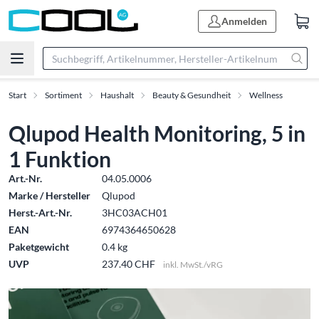
Anmelden
Start
Sortiment
Haushalt
Beauty & Gesundheit
Wellness
Qlupod Health Monitoring, 5 in
1 Funktion
Art.-Nr.
04.05.0006
Marke / Hersteller
Qlupod
Herst.-Art.-Nr.
3HC03ACH01
EAN
6974364650628
Paketgewicht
0.4 kg
UVP
237.40 CHF
inkl. MwSt./vRG