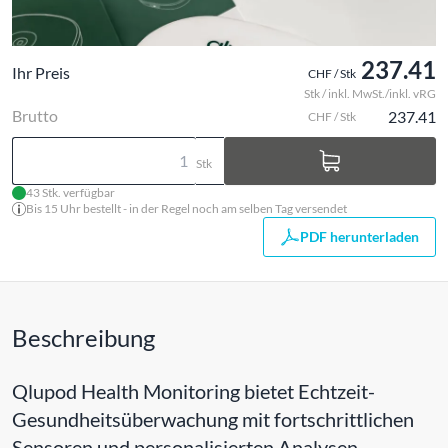
237.41
Ihr Preis
CHF / Stk
Stk / inkl. MwSt./inkl. vRG
Brutto
237.41
CHF / Stk
Stk
43 Stk. verfügbar
Bis 15 Uhr bestellt - in der Regel noch am selben Tag versendet
PDF herunterladen
Beschreibung
Qlupod Health Monitoring bietet Echtzeit-
Gesundheitsüberwachung mit fortschrittlichen
Sensoren und personalisierten Analysen.