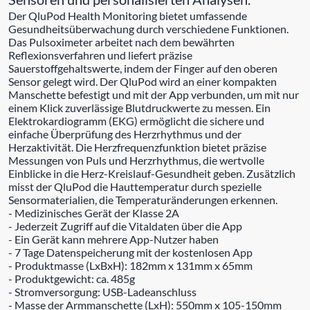
Der QluPod Health Monitoring bietet umfassende
Gesundheitsüberwachung durch verschiedene Funktionen.
Das Pulsoximeter arbeitet nach dem bewährten
Reflexionsverfahren und liefert präzise
Sauerstoffgehaltswerte, indem der Finger auf den oberen
Sensor gelegt wird. Der QluPod wird an einer kompakten
Manschette befestigt und mit der App verbunden, um mit nur
einem Klick zuverlässige Blutdruckwerte zu messen. Ein
Elektrokardiogramm (EKG) ermöglicht die sichere und
einfache Überprüfung des Herzrhythmus und der
Herzaktivität. Die Herzfrequenzfunktion bietet präzise
Messungen von Puls und Herzrhythmus, die wertvolle
Einblicke in die Herz-Kreislauf-Gesundheit geben. Zusätzlich
misst der QluPod die Hauttemperatur durch spezielle
Sensormaterialien, die Temperaturänderungen erkennen.
- Medizinisches Gerät der Klasse 2A
- Jederzeit Zugriff auf die Vitaldaten über die App
- Ein Gerät kann mehrere App-Nutzer haben
- 7 Tage Datenspeicherung mit der kostenlosen App
- Produktmasse (LxBxH): 182mm x 131mm x 65mm
- Produktgewicht: ca. 485g
- Stromversorgung: USB-Ladeanschluss
- Masse der Armmanschette (LxH): 550mm x 105-150mm