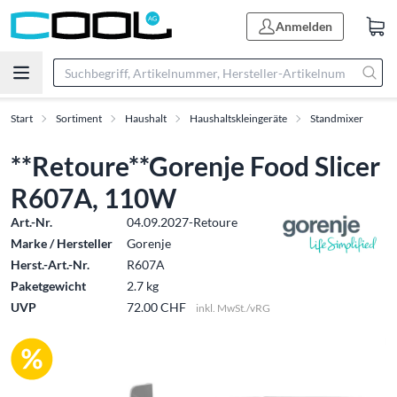
Anmelden
Start
Sortiment
Haushalt
Haushaltskleingeräte
Standmixer
**Retoure**Gorenje Food Slicer
R607A, 110W
Art.-Nr.
04.09.2027-Retoure
Marke / Hersteller
Gorenje
Herst.-Art.-Nr.
R607A
Paketgewicht
2.7 kg
UVP
72.00 CHF
inkl. MwSt./vRG