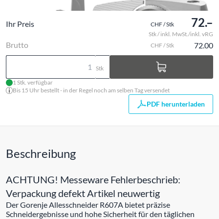
72.–
Ihr Preis
CHF / Stk
Stk / inkl. MwSt./inkl. vRG
Brutto
72.00
CHF / Stk
Stk
1 Stk. verfügbar
Bis 15 Uhr bestellt - in der Regel noch am selben Tag versendet
PDF herunterladen
Beschreibung
ACHTUNG! Messeware Fehlerbeschrieb:
Verpackung defekt Artikel neuwertig
Der Gorenje Allesschneider R607A bietet präzise
Schneidergebnisse und hohe Sicherheit für den täglichen