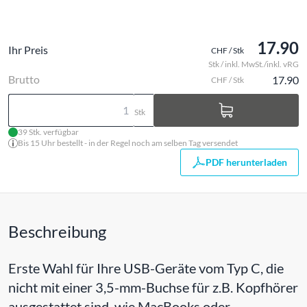
17.90
Ihr Preis
CHF / Stk
Stk / inkl. MwSt./inkl. vRG
Brutto
17.90
CHF / Stk
Stk
39 Stk. verfügbar
Bis 15 Uhr bestellt - in der Regel noch am selben Tag versendet
PDF herunterladen
Beschreibung
Erste Wahl für Ihre USB-Geräte vom Typ C, die
nicht mit einer 3,5-mm-Buchse für z.B. Kopfhörer
ausgestattet sind, wie MacBooks oder