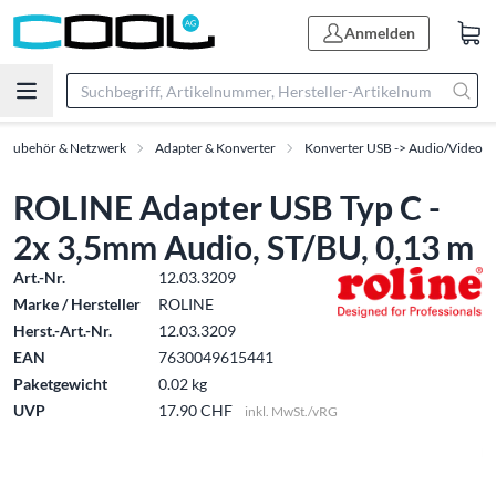
Anmelden
T-Zubehör & Netzwerk
Adapter & Konverter
Konverter USB -> Audio/Video
ROLINE Adapter USB Typ C -
2x 3,5mm Audio, ST/BU, 0,13 m
Art.-Nr.
12.03.3209
Marke / Hersteller
ROLINE
Herst.-Art.-Nr.
12.03.3209
EAN
7630049615441
Paketgewicht
0.02 kg
UVP
17.90 CHF
inkl. MwSt./vRG