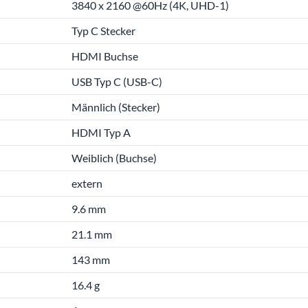
3840 x 2160 @60Hz (4K, UHD-1)
Typ C Stecker
HDMI Buchse
USB Typ C (USB-C)
Männlich (Stecker)
HDMI Typ A
Weiblich (Buchse)
extern
9.6 mm
21.1 mm
143 mm
16.4 g