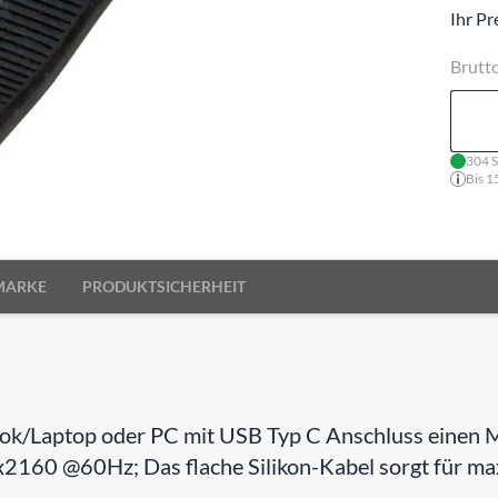
Ihr Pr
Brutt
304 S
Bis 1
MARKE
PRODUKTSICHERHEIT
ok/Laptop oder PC mit USB Typ C Anschluss einen M
2160 @60Hz; Das flache Silikon-Kabel sorgt für maxi