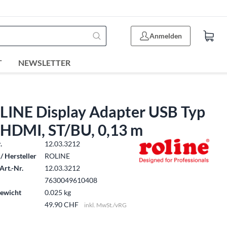
Anmelden
T
NEWSLETTER
LINE Display Adapter USB Typ
 HDMI, ST/BU, 0,13 m
.
12.03.3212
/ Hersteller
ROLINE
Art.-Nr.
12.03.3212
7630049610408
ewicht
0.025 kg
49.90 CHF
inkl. MwSt./vRG