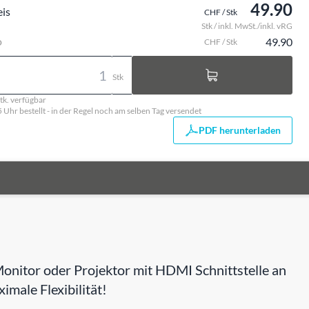
49.90
eis
CHF / Stk
Stk / inkl. MwSt./inkl. vRG
o
49.90
CHF / Stk
Stk
tk. verfügbar
5 Uhr bestellt - in der Regel noch am selben Tag versendet
PDF herunterladen
onitor oder Projektor mit HDMI Schnittstelle an
male Flexibilität!