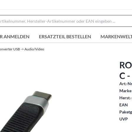
R ANMELDEN
ERSATZTEIL BESTELLEN
MARKENWEL
onverter USB -> Audio/Video
RO
C -
Art.-Nr
Marke 
Herst.-
EAN
Paketg
UVP