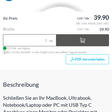
39.90
Ihr Preis
CHF / Stk
Stk / inkl. MwSt./inkl. vRG
Brutto
39.90
CHF / Stk
Stk
123 Stk. verfügbar
Bis 15 Uhr bestellt - in der Regel noch am selben Tag versendet
PDF herunterladen
Beschreibung
Schließen Sie an Ihr MacBook, Ultrabook,
Notebook/Laptop oder PC mit USB Typ C
Anschluss einen Monitor oder Projektor mit