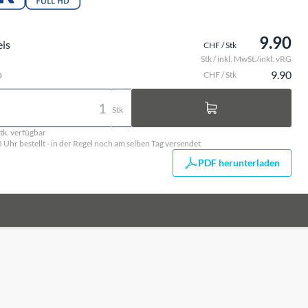
9.90
eis
CHF / Stk
Stk / inkl. MwSt./inkl. vRG
o
9.90
CHF / Stk
Stk
tk. verfügbar
5 Uhr bestellt - in der Regel noch am selben Tag versendet
PDF herunterladen