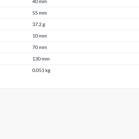
40 mm
55 mm
37.2 g
10 mm
70 mm
130 mm
0.051 kg