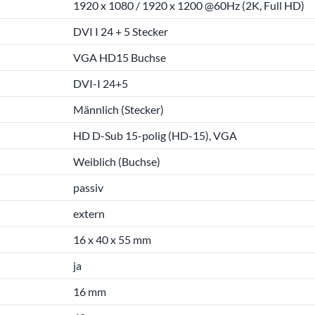
1920 x 1080 / 1920 x 1200 @60Hz (2K, Full HD)
DVI I 24 + 5 Stecker
VGA HD15 Buchse
DVI-I 24+5
Männlich (Stecker)
HD D-Sub 15-polig (HD-15), VGA
Weiblich (Buchse)
passiv
extern
16 x 40 x 55 mm
ja
16 mm