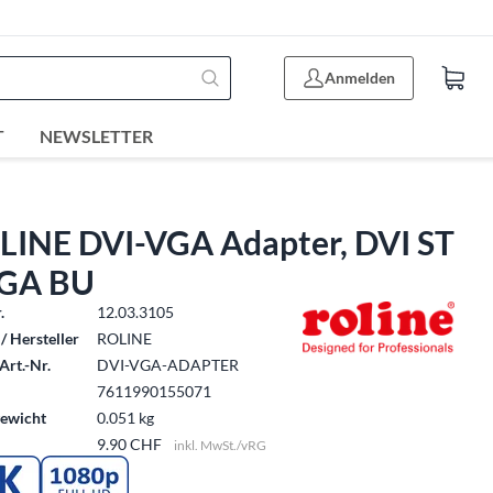
Anmelden
T
NEWSLETTER
LINE DVI-VGA Adapter, DVI ST
VGA BU
.
12.03.3105
/ Hersteller
ROLINE
Art.-Nr.
DVI-VGA-ADAPTER
7611990155071
ewicht
0.051 kg
9.90 CHF
inkl. MwSt./vRG