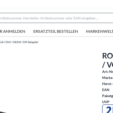
R ANMELDEN
ERSATZTEIL BESTELLEN
MARKENWEL
GA / DVI / HDMI / DP Adapter
RO
/ 
Art.-Nr
Marke 
Herst.-
EAN
Paketg
UVP