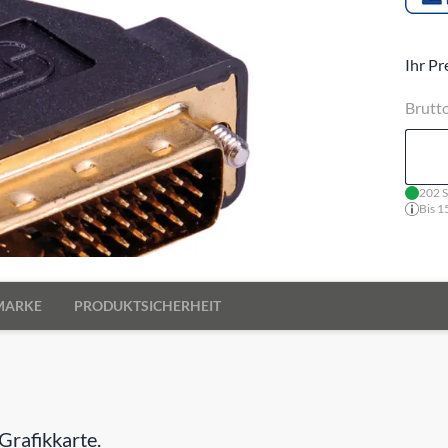
Ihr Pr
Brutt
202 S
Bis 1
MARKE
PRODUKTSICHERHEIT
rafikkarte.