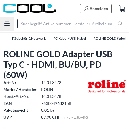
Anmelden
nt
IT-Zubehör & Netzwerk
PC-Kabel / USB-Kabel
ROLINE GOLD Kabel
ROLINE GOLD Adapter USB
Typ C - HDMI, BU/BU, PD
(60W)
Art.-Nr.
14.01.3478
Marke / Hersteller
ROLINE
Herst.-Art.-Nr.
14.01.3478
EAN
7630049632158
Paketgewicht
0.01 kg
UVP
89.90 CHF
inkl. MwSt./vRG