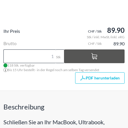
89.90
Ihr Preis
CHF / Stk
Stk / inkl. MwSt./inkl. vRG
Brutto
89.90
CHF / Stk
Stk
118 Stk. verfügbar
Bis 15 Uhr bestellt - in der Regel noch am selben Tag versendet
PDF herunterladen
Beschreibung
Schließen Sie an Ihr MacBook, Ultrabook,