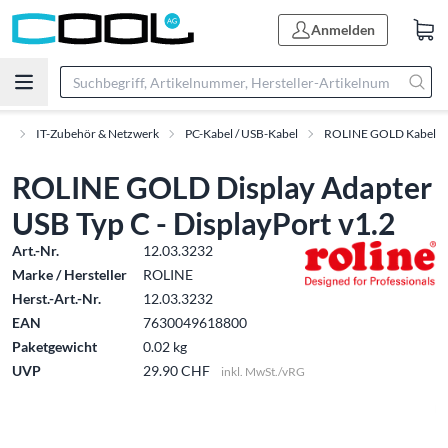
Anmelden
nt
IT-Zubehör & Netzwerk
PC-Kabel / USB-Kabel
ROLINE GOLD Kabel
ROLINE GOLD Display Adapter
USB Typ C - DisplayPort v1.2
Art.-Nr.
12.03.3232
Marke / Hersteller
ROLINE
Herst.-Art.-Nr.
12.03.3232
EAN
7630049618800
Paketgewicht
0.02 kg
UVP
29.90 CHF
inkl. MwSt./vRG