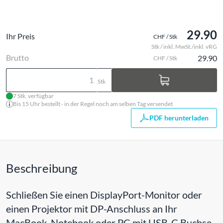
29.90
Ihr Preis
CHF / Stk
Stk / inkl. MwSt./inkl. vRG
Brutto
29.90
CHF / Stk
Stk
7 Stk. verfügbar
Bis 15 Uhr bestellt - in der Regel noch am selben Tag versendet
PDF herunterladen
Beschreibung
Schließen Sie einen DisplayPort-Monitor oder
einen Projektor mit DP-Anschluss an Ihr
MacBook, Notebook oder PC mit USB-C Buchse